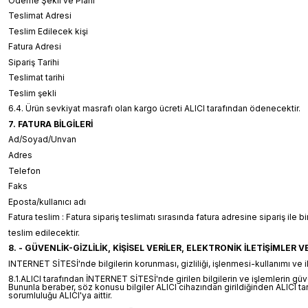
Ödeme Şekli ve Planı
Teslimat Adresi
Teslim Edilecek kişi
Fatura Adresi
Sipariş Tarihi
Teslimat tarihi
Teslim şekli
6.4. Ürün sevkiyat masrafı olan kargo ücreti ALICI tarafından ödenecektir.
7. FATURA BİLGİLERİ
Ad/Soyad/Unvan
Adres
Telefon
Faks
Eposta/kullanıcı adı
Fatura teslim : Fatura sipariş teslimatı sırasında fatura adresine sipariş ile bi
teslim edilecektir.
8. - GÜVENLİK-GİZLİLİK, KİŞİSEL VERİLER, ELEKTRONİK İLETİŞİMLER VE
INTERNET SİTESİ'nde bilgilerin korunması, gizliliği, işlenmesi-kullanımı ve ileti
8.1.ALICI tarafından İNTERNET SİTESİ'nde girilen bilgilerin ve işlemlerin güv
Bununla beraber, söz konusu bilgiler ALICI cihazından girildiğinden ALICI tara
sorumluluğu ALICI'ya aittir.