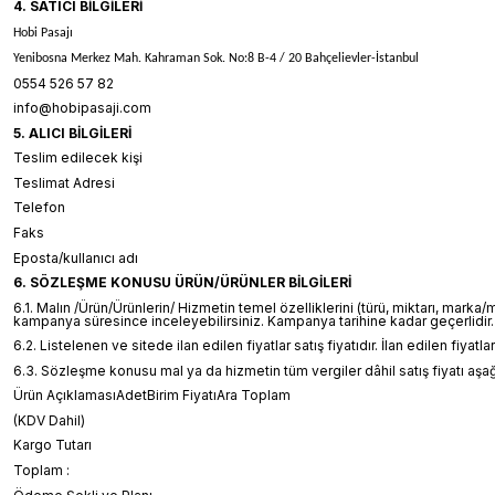
4. SATICI BİLGİLERİ
Hobi Pasajı
Yenibosna Merkez Mah. Kahraman Sok. No:8 B-4 / 20 Bahçelievler-İstanbul
0554 526 57 82
info@hobipasaji.com
5. ALICI BİLGİLERİ
Teslim edilecek kişi
Teslimat Adresi
Telefon
Faks
Eposta/kullanıcı adı
6. SÖZLEŞME KONUSU ÜRÜN/ÜRÜNLER BİLGİLERİ
6.1. Malın /Ürün/Ürünlerin/ Hizmetin temel özelliklerini (türü, miktarı, marka
kampanya süresince inceleyebilirsiniz. Kampanya tarihine kadar geçerlidir.
6.2. Listelenen ve sitede ilan edilen fiyatlar satış fiyatıdır. İlan edilen fiya
6.3. Sözleşme konusu mal ya da hizmetin tüm vergiler dâhil satış fiyatı aşağı
Ürün AçıklamasıAdetBirim FiyatıAra Toplam
(KDV Dahil)
Kargo Tutarı
Toplam :