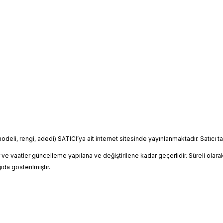
/modeli, rengi, adedi) SATICI’ya ait internet sitesinde yayınlanmaktadır. Satıcı
tlar ve vaatler güncelleme yapılana ve değiştirilene kadar geçerlidir. Süreli olara
da gösterilmiştir.