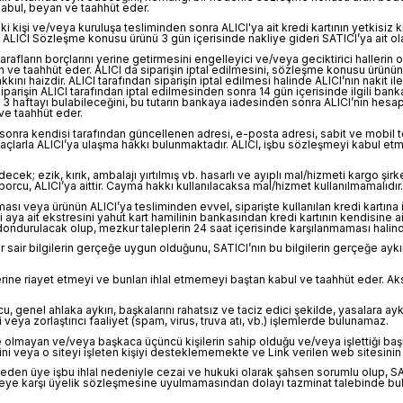
abul, beyan ve taahhüt eder.
i kişi ve/veya kuruluşa tesliminden sonra ALICI'ya ait kredi kartının yetkisi
 ALICI Sözleşme konusu ürünü 3 gün içerisinde nakliye gideri SATICI’ya ait o
rafların borçlarını yerine getirmesini engelleyici ve/veya geciktirici halleri
 ve taahhüt eder. ALICI da siparişin iptal edilmesini, sözleşme konusu ürünün 
ı haizdir. ALICI tarafından siparişin iptal edilmesi halinde ALICI’nın nakit i
siparişin ALICI tarafından iptal edilmesinden sonra 14 gün içerisinde ilgili banka
e 3 haftayı bulabileceğini, bu tutarın bankaya iadesinden sonra ALICI’nın hesa
ve taahhüt eder.
sonra kendisi tarafından güncellenen adresi, e-posta adresi, sabit ve mobil te
maçlarla ALICI’ya ulaşma hakkı bulunmaktadır. ALICI, işbu sözleşmeyi kabul etme
; ezik, kırık, ambalajı yırtılmış vb. hasarlı ve ayıplı mal/hizmeti kargo şir
cu, ALICI’ya aittir. Cayma hakkı kullanılacaksa mal/hizmet kullanılmamalıdır. 
maması veya ürünün ALICI’ya tesliminden evvel, siparişte kullanılan kredi kartına 
nceki aya ait ekstresini yahut kart hamilinin bankasından kredi kartının kendisine 
durulacak olup, mezkur taleplerin 24 saat içerisinde karşılanmaması halinde i
er sair bilgilerin gerçeğe uygun olduğunu, SATICI’nın bu bilgilerin gerçeğe aykır
ümlerine riayet etmeyi ve bunları ihlal etmemeyi baştan kabul ve taahhüt eder.
ucu, genel ahlaka aykırı, başkalarını rahatsız ve taciz edici şekilde, yasalara 
veya zorlaştırıcı faaliyet (spam, virus, truva atı, vb.) işlemlerde bulunamaz.
e olmayan ve/veya başkaca üçüncü kişilerin sahip olduğu ve/veya işlettiği başka
veya o siteyi işleten kişiyi desteklememekte ve Link verilen web sitesinin içe
eden üye işbu ihlal nedeniyle cezai ve hukuki olarak şahsen sorumlu olup, SATIC
n üyeye karşı üyelik sözleşmesine uyulmamasından dolayı tazminat talebinde bul