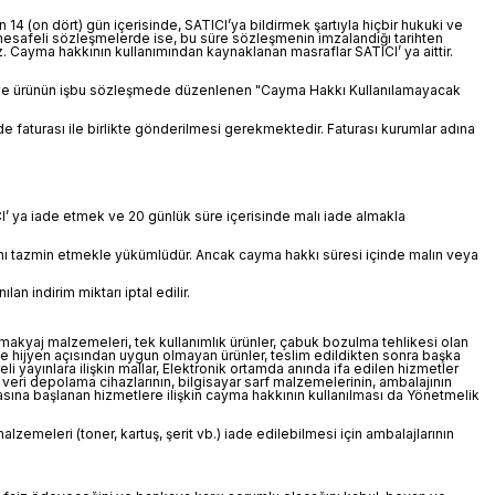
 14 (on dört) gün içerisinde, SATICI’ya bildirmek şartıyla hiçbir hukuki ve
esafeli sözleşmelerde ise, bu süre sözleşmenin imzalandığı tarihten
. Cayma hakkının kullanımından kaynaklanan masraflar SATICI’ ya aittir.
lması ve ürünün işbu sözleşmede düzenlenen "Cayma Hakkı Kullanılamayacak
e faturası ile birlikte gönderilmesi gerekmektedir. Faturası kurumlar adına
CI’ ya iade etmek ve 20 günlük süre içerisinde malı iade almakla
rını tazmin etmekle yükümlüdür. Ancak cayma hakkı süresi içinde malın veya
 indirim miktarı iptal edilir.
ı, makyaj malzemeleri, tek kullanımlık ürünler, çabuk bozulma tehlikesi olan
 ve hijyen açısından uygun olmayan ürünler, teslim edildikten sonra başka
 yayınlara ilişkin mallar, Elektronik ortamda anında ifa edilen hizmetler
e veri depolama cihazlarının, bilgisayar sarf malzemelerinin, ambalajının
asına başlanan hizmetlere ilişkin cayma hakkının kullanılması da Yönetmelik
alzemeleri (toner, kartuş, şerit vb.) iade edilebilmesi için ambalajlarının