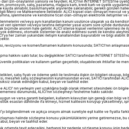
rine dair izin-onaylarının yanısıra ve teyiden; ALICI'nın İNTERNET SİTESİ'ne üyeliğ
im, promosyon, satış, pazarlama, mağaza kartı, kredi kartı ve üyelik uygulamalar
yda alınabilir, basılı/manyetik arşivlerde saklanabilir, gerekli görülen hallerde gü
ilgili Merci ve Mahkemelere iletilebilir. ALICI kişisel olan-olmayan mevcut ve y
na, işlenmesine ve kendisine ticari olan-olmayan elektronik iletişimler ve di
ı-işlenmelerini ve/veya aynı kanallardan kanuni usulünce ulaşarak ya da kendisin
işisel veri işlemleri ve/veya tarafına iletişimler yasal azami süre içinde durd
ak biçimde anonim hale getirilir. ALICI isterse kişisel verilerinin işlenmesi ile ilg
eya yok edilmesi, otomatik sistemler ile analiz edilmesi sureti ile kendisi aleyhi
'ya her zaman yukarıdaki iletişim kanallarından başvurabilir ve bilgi alabilir.
ektir.
mesi, revizyonu ve kısmen/tamamen kullanımı konusunda; SATICI'nın anlaşmasına g
yapma hakkını saklı tutar; bu değişiklikler SATICI tarafından INTERNET SİTESİ'
enlik politikaları ve kullanım şartları geçerlidir, oluşabilecek ihtilaflar ile me
likleri, satış fiyatı ve ödeme şekli ile teslimata ilişkin ön bilgileri okuyup, b
si, mesafeli satış sözleşmesinin kurulmasından evvel, SATICI tarafından ALICI' 
eksiksiz olarak edindiğini kabul, beyan ve taahhüt eder.
LICI' nın yerleşim yeri uzaklığına bağlı olarak internet sitesindeki ön bilgile
edilememesi durumunda, ALICI’nın sözleşmeyi feshetme hakkı saklıdır.
uygun ve varsa garanti belgeleri, kullanım kılavuzları işin gereği olan bilgi ve 
tlük esasları dâhilinde ifa etmeyi, hizmet kalitesini koruyup yükseltmeyi, işin
ilgilendirmek ve açıkça onayını almak suretiyle eşit kalite ve fiyatta farklı b
ızlaşması halinde sözleşme konusu yükümlülüklerini yerine getiremezse, bu dur
kabul, beyan ve taahhüt eder.
onik ortamda teyit edeceğini, herhangi bir nedenle sözleşme konusu ürün bed