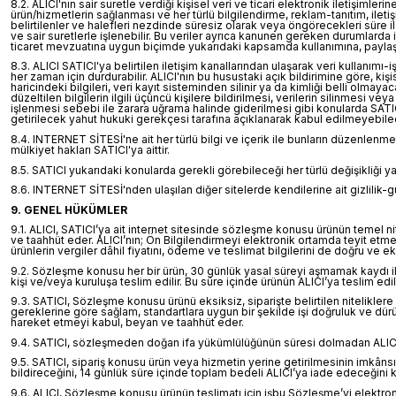
8.2. ALICI'nın sair suretle verdiği kişisel veri ve ticari elektronik iletişimle
ürün/hizmetlerin sağlanması ve her türlü bilgilendirme, reklam-tanıtım, iletiş
belirtilenler ve halefleri nezdinde süresiz olarak veya öngörecekleri süre ile ka
ve sair suretlerle işlenebilir. Bu veriler ayrıca kanunen gereken durumlarda 
ticaret mevzuatına uygun biçimde yukarıdaki kapsamda kullanımına, paylaşımı
8.3. ALICI SATICI'ya belirtilen iletişim kanallarından ulaşarak veri kullanım
her zaman için durdurabilir. ALICI'nın bu husustaki açık bildirimine göre, k
haricindeki bilgileri, veri kayıt sisteminden silinir ya da kimliği belli olmayac
düzeltilen bilgilerin ilgili üçüncü kişilere bildirilmesi, verilerin silinmesi v
işlenmesi sebebi ile zarara uğrama halinde giderilmesi gibi konularda SATICI
getirilecek yahut hukuki gerekçesi tarafına açıklanarak kabul edilmeyebilec
8.4. INTERNET SİTESİ'ne ait her türlü bilgi ve içerik ile bunların düzenlen
mülkiyet hakları SATICI'ya aittir.
8.5. SATICI yukarıdaki konularda gerekli görebileceği her türlü değişikliği 
8.6. INTERNET SİTESİ'nden ulaşılan diğer sitelerde kendilerine ait gizlilik-güv
9. GENEL HÜKÜMLER
9.1. ALICI, SATICI’ya ait internet sitesinde sözleşme konusu ürünün temel nite
ve taahhüt eder. ALICI’nın; Ön Bilgilendirmeyi elektronik ortamda teyit etme
ürünlerin vergiler dâhil fiyatını, ödeme ve teslimat bilgilerini de doğru ve 
9.2. Sözleşme konusu her bir ürün, 30 günlük yasal süreyi aşmamak kaydı ile A
kişi ve/veya kuruluşa teslim edilir. Bu süre içinde ürünün ALICI’ya teslim 
9.3. SATICI, Sözleşme konusu ürünü eksiksiz, siparişte belirtilen niteliklere 
gereklerine göre sağlam, standartlara uygun bir şekilde işi doğruluk ve dürüs
hareket etmeyi kabul, beyan ve taahhüt eder.
9.4. SATICI, sözleşmeden doğan ifa yükümlülüğünün süresi dolmadan ALICI’yı b
9.5. SATICI, sipariş konusu ürün veya hizmetin yerine getirilmesinin imkâns
bildireceğini, 14 günlük süre içinde toplam bedeli ALICI’ya iade edeceğini 
9.6. ALICI, Sözleşme konusu ürünün teslimatı için işbu Sözleşme’yi elektr