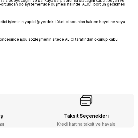
de faiz ödeyeceğini ve bankaya karşı sorumlu olacağını kabul, beyan ve
nın borcundan dolayı temerrüde düşmesi halinde, ALICI, borcun gecikmeli
etici işleminin yapıldığı yerdeki tüketici sorunları hakem heyetine veya
esi öncesinde işbu sözleşmenin sitede ALICI tarafından okunup kabul
iş
Taksit Seçenekleri
ası
Kredi kartına taksit ve havale