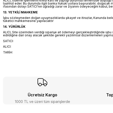
ALICI, ödeme işlemlerini kredi kartı ile yaptığı durumda temerrüde düştüğü
taahhüt eder. Bu durumda ilgili banka hukuki yollara başvurabilir; doğacak 
ifasından dolayı SATICI’nın uğradığı zarar ve ziyanını ödeyeceğini kabul, b
13. YETKİLİ MAHKEME
İşbu sözleşmeden doğan uyuşmazlıklarda şikayet ve itirazlar, Kanunda belirti
tüketici mahkemesine yapılacaktır
14. YÜRÜRLÜK
ALICI, Site üzerinden verdiği siparişe ait ödemeyi gerçekleştirdiğinde işbu
edildiğine dair onay alacak şekilde gerekli yazılımsal düzenlemeleri yapm
SATICI:
ALICI:
TARİH:
Ücretsiz Kargo
Top
1000 TL ve üzeri tüm siparişlerde