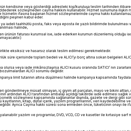
ün kendisine veya gösterdiği adresteki kişi/kuruluşa teslim tarihinden itibaren
ddederek sözleşmeden cayma hakkını kullanabilir. Hizmet sunumuna ilişkin m
le hizmetin ifasına başlanan hizmet sözleşmelerinde cayma hakkı kullanılamaz
diğini peşinen kabul eder.
CI' ya iadeli taahhütlü posta, faks veya eposta ile yazılı bildirimde bulunu
anılması halinde,
tenen ürünün faturası kurumsal ise, iade ederken kurumun düzenlemiş olduğu iad
amayacaktır.)
birlikte eksiksiz ve hasarsız olarak teslim edilmesi gerekmektedir.
lük süre içerisinde toplam bedeli ve ALICI’yı borç altına sokan belgeleri ALI
a olursa veya iade imkânsızlaşırsa ALICI kusuru oranında SATICI’ nın zararla
bozulmalardan ALICI sorumlu değildir.
nya limit tutarının altına düşülmesi halinde kampanya kapsamında faydalanılan
geri gönderilmeye müsait olmayan, iç giyim alt parçaları, mayo ve bikini altlar
inin ardından ALICI tarafından ambalajı açıldığı takdirde iade edilmesi sağlık
bonelik sözleşmesi kapsamında sağlananlar dışında, gazete ve dergi gibi süreli
kayıtlarının, kitap, dijital içerik, yazılım programlarının, veri kaydedebilme v
ğildir. Ayrıca Cayma hakkı süresi sona ermeden önce, tüketicinin onayı ile if
pyalanabilir yazılım ve programlar, DVD, VCD, CD ve kasetler ile kırtasiye sarf m