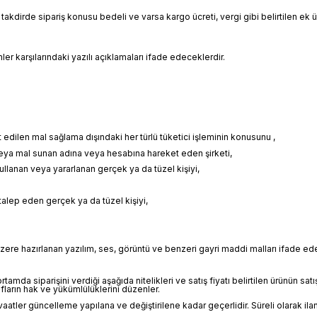
akdirde sipariş konusu bedeli ve varsa kargo ücreti, vergi gibi belirtilen ek
 karşılarındaki yazılı açıklamaları ifade edeceklerdir.
edilen mal sağlama dışındaki her türlü tüketici işleminin konusunu ,
veya mal sunan adına veya hesabına hareket eden şirketi,
ullanan veya yararlanan gerçek ya da tüzel kişiyi,
talep eden gerçek ya da tüzel kişiyi,
zere hazırlanan yazılım, ses, görüntü ve benzeri gayri maddi malları ifade ede
tamda siparişini verdiği aşağıda nitelikleri ve satış fiyatı belirtilen ürünün sat
arın hak ve yükümlülüklerini düzenler.
ve vaatler güncelleme yapılana ve değiştirilene kadar geçerlidir. Süreli olarak ila