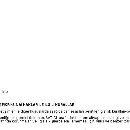
rlikte
 FİKRİ-SINAİ HAKLAR İLE İLGİLİ KURALLAR
şimler ile diğer hususlarda aşağıda cari esasları belirtilen gizlilik kuralları-pol
enliği için gerekli önlemler, SATICI tarafındaki sistem altyapısında, bilgi ve 
fında korunmaları ve ilgisiz kişilerce erişilememesi için, virüs ve benzeri zarar