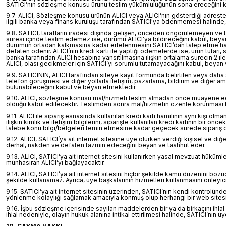
SATICI’nın sözleşme konusu ürünü teslim yükümlülüğünün sona ereceğini k
9.7. ALICI, Sözleşme konusu ürünün ALICI veya ALICI’nın gösterdiği adrestek
ilgili banka veya finans kuruluşu tarafından SATICI'ya ödenmemesi halinde,
9.8. SATICI, tarafların iradesi dışında gelişen, önceden öngörülemeyen ve ta
süresi içinde teslim edemez ise, durumu ALICI'ya bildireceğini kabul, beyan
durumun ortadan kalkmasına kadar ertelenmesini SATICI’dan talep etme hakkın
defaten ödenir. ALICI’nın kredi kartı ile yaptığı ödemelerde ise, ürün tutarı, 
banka tarafından ALICI hesabına yansıtılmasına ilişkin ortalama sürecin 2 il
ALICI, olası gecikmeler için SATICI’yı sorumlu tutamayacağını kabul, beyan 
9.9. SATICININ, ALICI tarafından siteye kayıt formunda belirtilen veya daha 
telefon görüşmesi ve diğer yollarla iletişim, pazarlama, bildirim ve diğer a
bulunabileceğini kabul ve beyan etmektedir.
9.10. ALICI, sözleşme konusu mal/hizmeti teslim almadan önce muayene edecek
olduğu kabul edilecektir. Teslimden sonra mal/hizmetin özenle korunması bor
9.11. ALICI ile sipariş esnasında kullanılan kredi kartı hamilinin aynı kişi ol
ilişkin kimlik ve iletişim bilgilerini, siparişte kullanılan kredi kartının bir ö
talebe konu bilgi/belgeleri temin etmesine kadar geçecek sürede sipariş don
9.12. ALICI, SATICI’ya ait internet sitesine üye olurken verdiği kişisel ve diğ
derhal, nakden ve defaten tazmin edeceğini beyan ve taahhüt eder.
9.13. ALICI, SATICI’ya ait internet sitesini kullanırken yasal mevzuat hük
münhasıran ALICI’yı bağlayacaktır.
9.14. ALICI, SATICI’ya ait internet sitesini hiçbir şekilde kamu düzenini boz
şekilde kullanamaz. Ayrıca, üye başkalarının hizmetleri kullanmasını önleyici 
9.15. SATICI’ya ait internet sitesinin üzerinden, SATICI’nın kendi kontrolünd
yönlenme kolaylığı sağlamak amacıyla konmuş olup herhangi bir web sitesini 
9.16. İşbu sözleşme içerisinde sayılan maddelerden bir ya da birkaçını ihlal 
ihlal nedeniyle, olayın hukuk alanına intikal ettirilmesi halinde, SATICI’nı