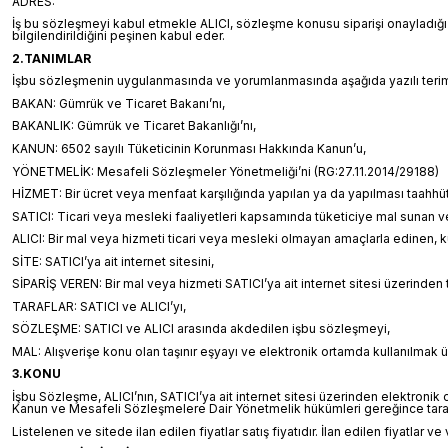
ADRES:
İş bu sözleşmeyi kabul etmekle ALICI, sözleşme konusu siparişi onayladığı t
bilgilendirildiğini peşinen kabul eder.
2.TANIMLAR
İşbu sözleşmenin uygulanmasında ve yorumlanmasında aşağıda yazılı terimler
BAKAN: Gümrük ve Ticaret Bakanı’nı,
BAKANLIK: Gümrük ve Ticaret Bakanlığı’nı,
KANUN: 6502 sayılı Tüketicinin Korunması Hakkında Kanun’u,
YÖNETMELİK: Mesafeli Sözleşmeler Yönetmeliği’ni (RG:27.11.2014/29188)
HİZMET: Bir ücret veya menfaat karşılığında yapılan ya da yapılması taahhüt 
SATICI: Ticari veya mesleki faaliyetleri kapsamında tüketiciye mal sunan 
ALICI: Bir mal veya hizmeti ticari veya mesleki olmayan amaçlarla edinen, k
SİTE: SATICI’ya ait internet sitesini,
SİPARİŞ VEREN: Bir mal veya hizmeti SATICI’ya ait internet sitesi üzerinden 
TARAFLAR: SATICI ve ALICI’yı,
SÖZLEŞME: SATICI ve ALICI arasında akdedilen işbu sözleşmeyi,
MAL: Alışverişe konu olan taşınır eşyayı ve elektronik ortamda kullanılmak ü
3.KONU
İşbu Sözleşme, ALICI’nın, SATICI’ya ait internet sitesi üzerinden elektronik or
Kanun ve Mesafeli Sözleşmelere Dair Yönetmelik hükümleri gereğince tarafl
Listelenen ve sitede ilan edilen fiyatlar satış fiyatıdır. İlan edilen fiyatlar 