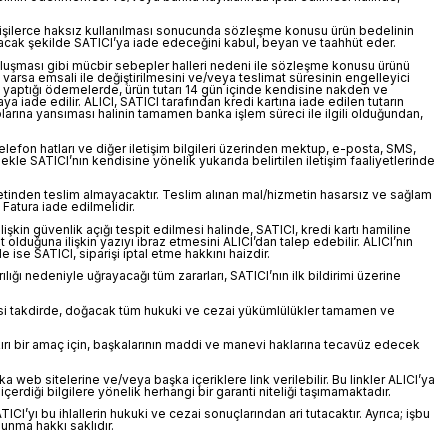
z kişilerce haksız kullanılması sonucunda sözleşme konusu ürün bedelinin
lacak şekilde SATICI’ya iade edeceğini kabul, beyan ve taahhüt eder.
n oluşması gibi mücbir sebepler halleri nedeni ile sözleşme konusu ürünü
varsa emsali ile değiştirilmesini ve/veya teslimat süresinin engelleyici
le yaptığı ödemelerde, ürün tutarı 14 gün içinde kendisine nakden ve
ya iade edilir. ALICI, SATICI tarafından kredi kartına iade edilen tutarın
plarına yansıması halinin tamamen banka işlem süreci ile ilgili olduğundan,
lefon hatları ve diğer iletişim bilgileri üzerinden mektup, e-posta, SMS,
kle SATICI’nın kendisine yönelik yukarıda belirtilen iletişim faaliyetlerinde
ketinden teslim almayacaktır. Teslim alınan mal/hizmetin hasarsız ve sağlam
Fatura iade edilmelidir.
ilişkin güvenlik açığı tespit edilmesi halinde, SATICI, kredi kartı hamiline
ait olduğuna ilişkin yazıyı ibraz etmesini ALICI’dan talep edebilir. ALICI’nın
se SATICI, siparişi iptal etme hakkını haizdir.
ılığı nedeniyle uğrayacağı tüm zararları, SATICI’nın ilk bildirimi üzerine
 Aksi takdirde, doğacak tüm hukuki ve cezai yükümlülükler tamamen ve
aykırı bir amaç için, başkalarının maddi ve manevi haklarına tecavüz edecek
 web sitelerine ve/veya başka içeriklere link verilebilir. Bu linkler ALICI’ya
rdiği bilgilere yönelik herhangi bir garanti niteliği taşımamaktadır.
I’yı bu ihlallerin hukuki ve cezai sonuçlarından ari tutacaktır. Ayrıca; işbu
unma hakkı saklıdır.