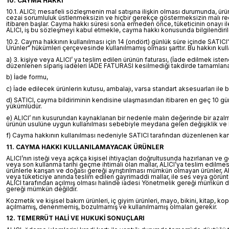
10. CAYMA HAKKI
10.1. ALICI; mesafeli sözleşmenin mal satışına ilişkin olması durumunda, ürün
cezai sorumluluk üstlenmeksizin ve hiçbir gerekçe göstermeksizin malı re
itibaren başlar. Cayma hakkı süresi sona ermeden önce, tüketicinin onayı i
ALICI, iş bu sözleşmeyi kabul etmekle, cayma hakkı konusunda bilgilendiril
10.2. Cayma hakkının kullanılması için 14 (ondört) günlük süre içinde SATI
Ürünler" hükümleri çerçevesinde kullanılmamış olması şarttır. Bu hakkın kull
a) 3. kişiye veya ALICI’ ya teslim edilen ürünün faturası, (İade edilmek is
düzenlenen sipariş iadeleri İADE FATURASI kesilmediği takdirde tamamlan
b) İade formu,
c) İade edilecek ürünlerin kutusu, ambalajı, varsa standart aksesuarları ile 
d) SATICI, cayma bildiriminin kendisine ulaşmasından itibaren en geç 10 gün
yükümlüdür.
e) ALICI’ nın kusurundan kaynaklanan bir nedenle malın değerinde bir azalm
ürünün usulüne uygun kullanılması sebebiyle meydana gelen değişiklik ve 
f) Cayma hakkının kullanılması nedeniyle SATICI tarafından düzenlenen kampa
11. CAYMA HAKKI KULLANILAMAYACAK ÜRÜNLER
ALICI’nın isteği veya açıkça kişisel ihtiyaçları doğrultusunda hazırlanan ve 
veya son kullanma tarihi geçme ihtimali olan mallar, ALICI’ya teslim edilmes
ürünlerle karışan ve doğası gereği ayrıştırılması mümkün olmayan ürünler, A
veya tüketiciye anında teslim edilen gayrimaddi mallar, ile ses veya görüntü 
ALICI tarafından açılmış olması halinde iadesi Yönetmelik gereği mümkün de
gereği mümkün değildir.
Kozmetik ve kişisel bakım ürünleri, iç giyim ürünleri, mayo, bikini, kitap, ko
açılmamış, denenmemiş, bozulmamış ve kullanılmamış olmaları gerekir.
12. TEMERRÜT HALİ VE HUKUKİ SONUÇLARI