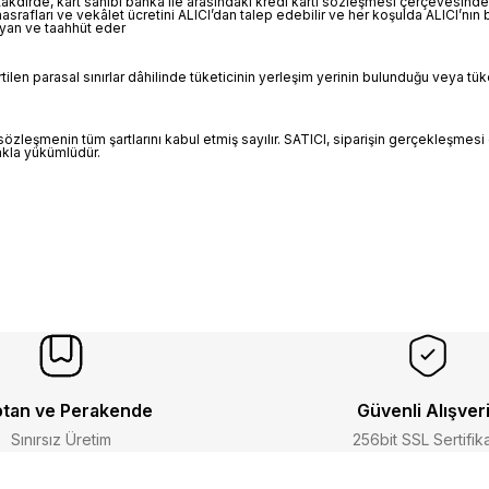
 takdirde, kart sahibi banka ile arasındaki kredi kartı sözleşmesi çerçevesin
masrafları ve vekâlet ücretini ALICI’dan talep edebilir ve her koşulda ALICI’
eyan ve taahhüt eder
len parasal sınırlar dâhilinde tüketicinin yerleşim yerinin bulunduğu veya tük
 sözleşmenin tüm şartlarını kabul etmiş sayılır. SATICI, siparişin gerçekleşm
akla yükümlüdür.
tan ve Perakende
Güvenli Alışver
Sınırsız Üretim
256bit SSL Sertifik