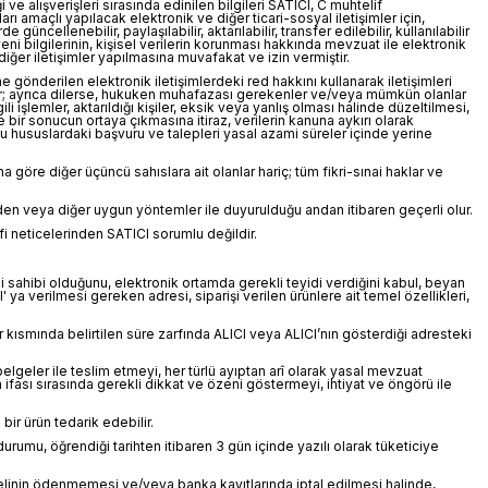
i ve alışverişleri sırasında edinilen bilgileri SATICI, C muhtelif
ı amaçlı yapılacak elektronik ve diğer ticari-sosyal iletişimler için,
ncellenebilir, paylaşılabilir, aktarılabilir, transfer edilebilir, kullanılabilir
eni bilgilerinin, kişisel verilerin korunması hakkında mevzuat ile elektronik
ğer iletişimler yapılmasına muvafakat ve izin vermiştir.
e gönderilen elektronik iletişimlerdeki red hakkını kullanarak iletişimleri
urulur; ayrıca dilerse, hukuken muhafazası gerekenler ve/veya mümkün olanlar
ili işlemler, aktarıldığı kişiler, eksik veya yanlış olması halinde düzeltilmesi,
ne bir sonucun ortaya çıkmasına itiraz, verilerin kanuna aykırı olarak
 Bu hususlardaki başvuru ve talepleri yasal azami süreler içinde yerine
öre diğer üçüncü sahıslara ait olanlar hariç; tüm fikri-sınai haklar ve
nden veya diğer uygun yöntemler ile duyurulduğu andan itibaren geçerli olur.
nfi neticelerinden SATICI sorumlu değildir.
ilgi sahibi olduğunu, elektronik ortamda gerekli teyidi verdiğini kabul, beyan
ya verilmesi gereken adresi, siparişi verilen ürünlere ait temel özellikleri,
r kısmında belirtilen süre zarfında ALICI veya ALICI’nın gösterdiği adresteki
belgeler ile teslim etmeyi, her türlü ayıptan arî olarak yasal mevzuat
 ifası sırasında gerekli dikkat ve özeni göstermeyi, ihtiyat ve öngörü ile
ir ürün tedarik edebilir.
umu, öğrendiği tarihten itibaren 3 gün içinde yazılı olarak tüketiciye
elinin ödenmemesi ve/veya banka kayıtlarında iptal edilmesi halinde,