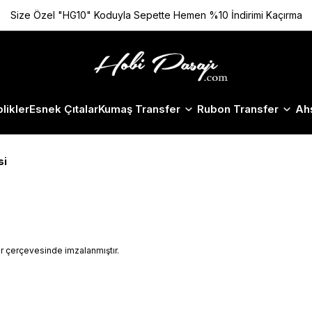
Size Özel "HG10" Koduyla Sepette Hemen %10 İndirimi Kaçırma
likler
Esnek Çıtalar
Kumaş Transfer
Rubon Transfer
Ah
si
ar çerçevesinde imzalanmıştır.