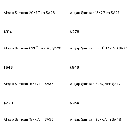
Ahşap Şamdan 20x7,7cm ŞA26
Ahşap Şamdan 15x7,7cm ŞA27
₺314
₺278
Ahşap Şamdan ( 3'LÜ TAKIM ) ŞA28
Ahşap Şamdan ( 3'LÜ TAKIM ) ŞA34
₺546
₺546
Ahşap Şamdan 15x7,7cm ŞA36
Ahşap Şamdan 20x7,7cm ŞA37
₺220
₺254
Ahşap Şamdan 15x7,7cm ŞA38
Ahşap Şamdan 25x7,7cm ŞA48