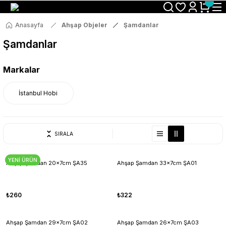
Size Özel "HG10" Koduyla Sepette Hemen %10 İndirimi Kaçırma
Anasayfa
Ahşap Objeler
Şamdanlar
Şamdanlar
Markalar
İstanbul Hobi
SIRALA
YENİ ÜRÜN
Ahşap Şamdan 20x7cm ŞA35
Ahşap Şamdan 33x7cm ŞA01
₺260
₺322
Ahşap Şamdan 29x7cm ŞA02
Ahşap Şamdan 26x7cm ŞA03