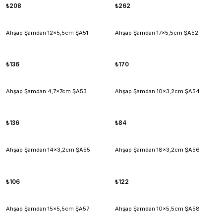
₺208
₺262
Ahşap Şamdan 12x5,5cm ŞA51
Ahşap Şamdan 17x5,5cm ŞA52
₺136
₺170
Ahşap Şamdan 4,7x7cm ŞA53
Ahşap Şamdan 10x3,2cm ŞA54
₺136
₺84
Ahşap Şamdan 14x3,2cm ŞA55
Ahşap Şamdan 18x3,2cm ŞA56
₺106
₺122
Ahşap Şamdan 15x5,5cm ŞA57
Ahşap Şamdan 10x5,5cm ŞA58