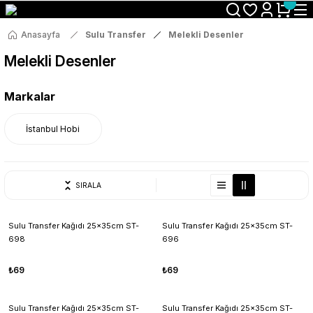
Size Özel "HG10" Koduyla Sepette Hemen %10 İndirimi Kaçırma
Anasayfa
Sulu Transfer
Melekli Desenler
Melekli Desenler
Markalar
İstanbul Hobi
SIRALA
Sulu Transfer Kağıdı 25x35cm ST-
Sulu Transfer Kağıdı 25x35cm ST-
698
696
₺69
₺69
Sulu Transfer Kağıdı 25x35cm ST-
Sulu Transfer Kağıdı 25x35cm ST-