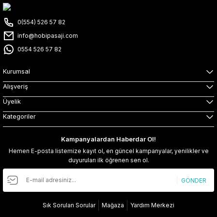
0(554) 526 57 82
info@hobipasaji.com
0554 526 57 82
Kurumsal
Alışveriş
Üyelik
Kategoriler
Kampanyalardan Haberdar Ol!
Hemen E-posta listemize kayıt ol, en güncel kampanyalar, yenilikler ve
duyuruları ilk öğrenen sen ol.
GÖNDER
Sık Sorulan Sorular
Mağaza
Yardım Merkezi