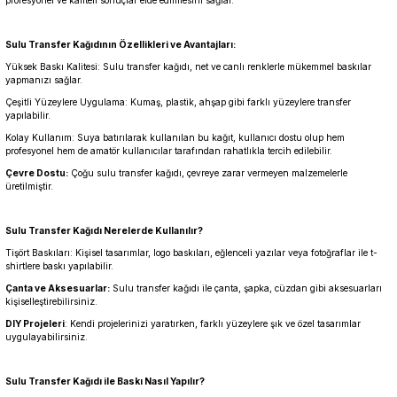
Sulu Transfer Kağıdının Özellikleri ve Avantajları:
Yüksek Baskı Kalitesi: Sulu transfer kağıdı, net ve canlı renklerle mükemmel baskılar
yapmanızı sağlar.
Çeşitli Yüzeylere Uygulama: Kumaş, plastik, ahşap gibi farklı yüzeylere transfer
yapılabilir.
Kolay Kullanım: Suya batırılarak kullanılan bu kağıt, kullanıcı dostu olup hem
profesyonel hem de amatör kullanıcılar tarafından rahatlıkla tercih edilebilir.
Çevre Dostu:
Çoğu sulu transfer kağıdı, çevreye zarar vermeyen malzemelerle
üretilmiştir.
Sulu Transfer Kağıdı Nerelerde Kullanılır?
Tişört Baskıları: Kişisel tasarımlar, logo baskıları, eğlenceli yazılar veya fotoğraflar ile t-
shirtlere baskı yapılabilir.
Çanta ve Aksesuarlar:
Sulu transfer kağıdı ile çanta, şapka, cüzdan gibi aksesuarları
kişiselleştirebilirsiniz.
DIY Projeleri
: Kendi projelerinizi yaratırken, farklı yüzeylere şık ve özel tasarımlar
uygulayabilirsiniz.
Sulu Transfer Kağıdı ile Baskı Nasıl Yapılır?