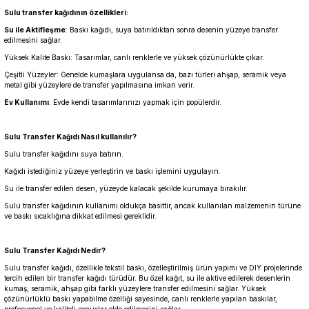
Sulu transfer kağıdının özellikleri:
Su ile Aktifleşme
: Baskı kağıdı, suya batırıldıktan sonra desenin yüzeye transfer
edilmesini sağlar.
Yüksek Kalite Baskı: Tasarımlar, canlı renklerle ve yüksek çözünürlükte çıkar.
Çeşitli Yüzeyler: Genelde kumaşlara uygulansa da, bazı türleri ahşap, seramik veya
metal gibi yüzeylere de transfer yapılmasına imkan verir.
Ev Kullanımı
: Evde kendi tasarımlarınızı yapmak için popülerdir.
Sulu Transfer Kağıdı Nasıl kullanılır?
Sulu transfer kağıdını suya batırın.
Kağıdı istediğiniz yüzeye yerleştirin ve baskı işlemini uygulayın.
Su ile transfer edilen desen, yüzeyde kalacak şekilde kurumaya bırakılır.
Sulu transfer kağıdının kullanımı oldukça basittir, ancak kullanılan malzemenin türüne
ve baskı sıcaklığına dikkat edilmesi gereklidir.
Sulu Transfer Kağıdı Nedir?
Sulu transfer kağıdı, özellikle tekstil baskı, özelleştirilmiş ürün yapımı ve DIY projelerinde
tercih edilen bir transfer kağıdı türüdür. Bu özel kağıt, su ile aktive edilerek desenlerin
kumaş, seramik, ahşap gibi farklı yüzeylere transfer edilmesini sağlar. Yüksek
çözünürlüklü baskı yapabilme özelliği sayesinde, canlı renklerle yapılan baskılar,
profesyonel ve kaliteli sonuçlar elde edilmesini sağlar.