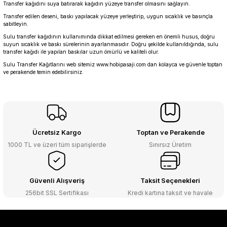
Transfer kağıdını suya batırarak kağıdın yüzeye transfer olmasını sağlayın.
Transfer edilen deseni, baskı yapılacak yüzeye yerleştirip, uygun sıcaklık ve basınçla
sabitleyin.
Sulu transfer kağıdının kullanımında dikkat edilmesi gereken en önemli husus, doğru
suyun sıcaklık ve baskı sürelerinin ayarlanmasıdır. Doğru şekilde kullanıldığında, sulu
transfer kağıdı ile yapılan baskılar uzun ömürlü ve kaliteli olur.
Sulu Transfer Kağıtlarını web sitemiz
www.hobipasaji.com
dan kolayca ve güvenle toptan
ve perakende temin edebilirsiniz.
Ücretsiz Kargo
Toptan ve Perakende
1000 TL ve üzeri tüm siparişlerde
Sınırsız Üretim
Güvenli Alışveriş
Taksit Seçenekleri
256bit SSL Sertifikası
Kredi kartına taksit ve havale