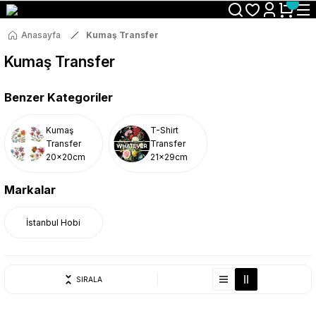
Size Özel "HG10" Koduyla Sepette Hemen %10 İndirimi Kaçırma
Anasayfa
Kumaş Transfer
Kumaş Transfer
Benzer Kategoriler
Kumaş
T-Shirt
Transfer
Transfer
20x20cm
21x29cm
Markalar
İstanbul Hobi
SIRALA