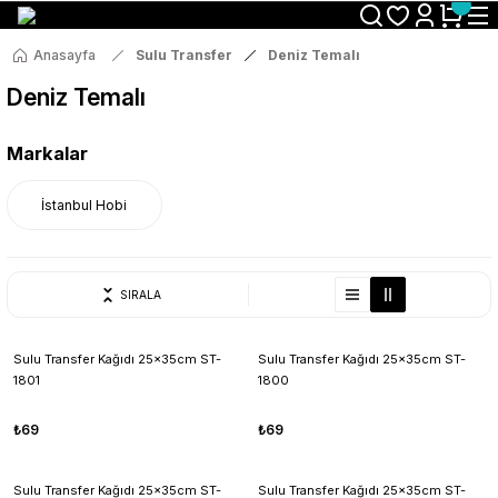
Size Özel "HG10" Koduyla Sepette Hemen %10 İndirimi Kaçırma
Anasayfa
Sulu Transfer
Deniz Temalı
Deniz Temalı
Markalar
İstanbul Hobi
SIRALA
Sulu Transfer Kağıdı 25x35cm ST-
Sulu Transfer Kağıdı 25x35cm ST-
1801
1800
₺69
₺69
Sulu Transfer Kağıdı 25x35cm ST-
Sulu Transfer Kağıdı 25x35cm ST-