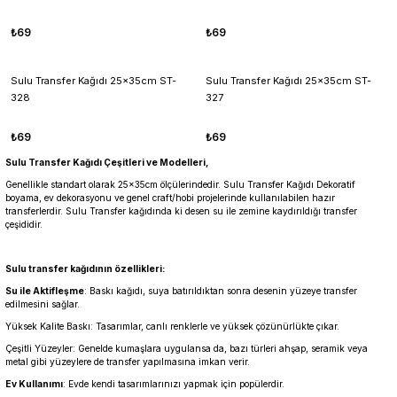
₺69
₺69
Sulu Transfer Kağıdı 25x35cm ST-
Sulu Transfer Kağıdı 25x35cm ST-
328
327
₺69
₺69
Sulu Transfer Kağıdı Çeşitleri ve Modelleri,
Genellikle standart olarak 25x35cm ölçülerindedir. Sulu Transfer Kağıdı Dekoratif
boyama, ev dekorasyonu ve genel craft/hobi projelerinde kullanılabilen hazır
transferlerdir. Sulu Transfer kağıdında ki desen su ile zemine kaydırıldığı transfer
çeşididir.
Sulu transfer kağıdının özellikleri:
Su ile Aktifleşme
: Baskı kağıdı, suya batırıldıktan sonra desenin yüzeye transfer
edilmesini sağlar.
Yüksek Kalite Baskı: Tasarımlar, canlı renklerle ve yüksek çözünürlükte çıkar.
Çeşitli Yüzeyler: Genelde kumaşlara uygulansa da, bazı türleri ahşap, seramik veya
metal gibi yüzeylere de transfer yapılmasına imkan verir.
Ev Kullanımı
: Evde kendi tasarımlarınızı yapmak için popülerdir.