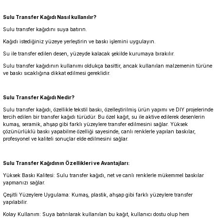
Sulu Transfer Kağıdı Nasıl kullanılır?
Sulu transfer kağıdını suya batırın.
Kağıdı istediğiniz yüzeye yerleştirin ve baskı işlemini uygulayın.
Su ile transfer edilen desen, yüzeyde kalacak şekilde kurumaya bırakılır.
Sulu transfer kağıdının kullanımı oldukça basittir, ancak kullanılan malzemenin türüne
ve baskı sıcaklığına dikkat edilmesi gereklidir.
Sulu Transfer Kağıdı Nedir?
Sulu transfer kağıdı, özellikle tekstil baskı, özelleştirilmiş ürün yapımı ve DIY projelerinde
tercih edilen bir transfer kağıdı türüdür. Bu özel kağıt, su ile aktive edilerek desenlerin
kumaş, seramik, ahşap gibi farklı yüzeylere transfer edilmesini sağlar. Yüksek
çözünürlüklü baskı yapabilme özelliği sayesinde, canlı renklerle yapılan baskılar,
profesyonel ve kaliteli sonuçlar elde edilmesini sağlar.
Sulu Transfer Kağıdının Özellikleri ve Avantajları:
Yüksek Baskı Kalitesi: Sulu transfer kağıdı, net ve canlı renklerle mükemmel baskılar
yapmanızı sağlar.
Çeşitli Yüzeylere Uygulama: Kumaş, plastik, ahşap gibi farklı yüzeylere transfer
yapılabilir.
Kolay Kullanım: Suya batırılarak kullanılan bu kağıt, kullanıcı dostu olup hem