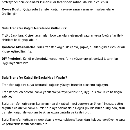
profesyonel hem de amatör kullanıcılar tarafından rahatlıkla tercih edilebilir.
Çevre Dostu:
Çoğu sulu transfer kağıdı, çevreye zarar vermeyen malzemelerle
üretilmiştir.
Sulu Transfer Kağıdı Nerelerde Kullanılır?
Tişört Baskıları: Kişisel tasarımlar, logo baskıları, eğlenceli yazılar veya fotoğraflar ile t-
shirtlere baskı yapılabilir.
Çanta ve Aksesuarlar:
Sulu transfer kağıdı ile çanta, şapka, cüzdan gibi aksesuarları
kişiselleştirebilirsiniz.
DIY Projeleri
: Kendi projelerinizi yaratırken, farklı yüzeylere şık ve özel tasarımlar
uygulayabilirsiniz.
Sulu Transfer Kağıdı ile Baskı Nasıl Yapılır?
Transfer kağıdını suya batırarak kağıdın yüzeye transfer olmasını sağlayın.
Transfer edilen deseni, baskı yapılacak yüzeye yerleştirip, uygun sıcaklık ve basınçla
sabitleyin.
Sulu transfer kağıdının kullanımında dikkat edilmesi gereken en önemli husus, doğru
suyun sıcaklık ve baskı sürelerinin ayarlanmasıdır. Doğru şekilde kullanıldığında, sulu
transfer kağıdı ile yapılan baskılar uzun ömürlü ve kaliteli olur.
Sulu Transfer Kağıtlarını web sitemiz
www.hobipasaji.com
dan kolayca ve güvenle toptan
ve perakende temin edebilirsiniz.