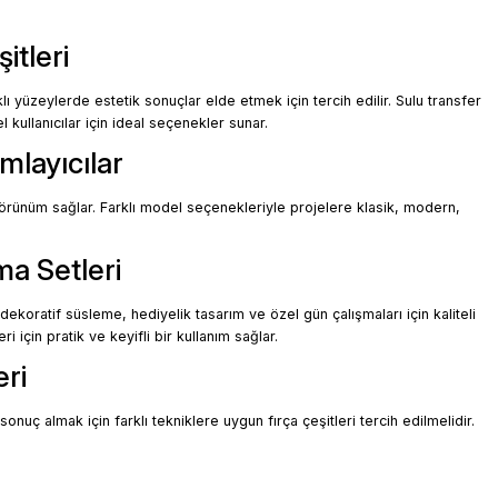
₺89
itleri
YENİ ÜRÜN
Ütü İle Rub On Transfer 30x30cm RB908
 yüzeylerde estetik sonuçlar elde etmek için tercih edilir. Sulu transfer
içek desenli transfer, doğa temalı transfer, geometrik transfer modelle
 kullanıcılar için ideal seçenekler sunar.
₺89
mlayıcılar
örünüm sağlar. Farklı model seçenekleriyle projelere klasik, modern,
YENİ ÜRÜN
Ütü İle Rub On Transfer 30x30cm RB907
ma Setleri
₺89
ekoratif süsleme, hediyelik tasarım ve özel gün çalışmaları için kaliteli
için pratik ve keyifli bir kullanım sağlar.
YENİ ÜRÜN
Ütü İle Rub On Transfer 30x30cm RB906
eri
₺89
nuç almak için farklı tekniklere uygun fırça çeşitleri tercih edilmelidir.
YENİ ÜRÜN
Ütü İle Rub On Transfer 30x30cm RB905