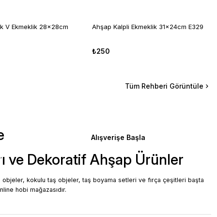
k V Ekmeklik 28x28cm
Ahşap Kalpli Ekmeklik 31x24cm E329
₺250
20x20cm
Tüm Rehberi Görüntüle
Kumaş
Transfer Kağıdı
e
YENİ ÜRÜN
Alışverişe Başla
Ütü İle Rub On Transfer 30x30cm RB910
rı ve Dekoratif Ahşap Ürünler
kağıdı modelleri, yaratıcı projeler, canlı renkli dekopaj
₺89
p objeler, kokulu taş objeler, taş boyama setleri ve fırça çeşitleri başta
nline hobi mağazasıdır.
YENİ ÜRÜN
Ütü İle Rub On Transfer 30x30cm RB909