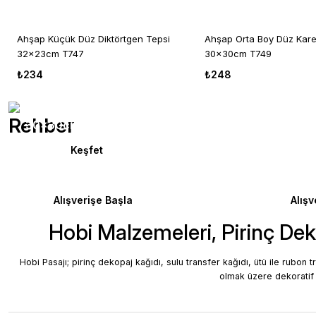
Stokta Yok
Ahşap Küçük Düz Diktörtgen Tepsi
Ahşap Orta Boy Düz Kare
32x23cm T747
30x30cm T749
₺234
₺248
Rehber
30x30cm
30x50c
Ütü İle
Ütü İle
Keşfet
Rubon Transfer
Rubon
Pirinç Dekopaj Kağıtları: Yaratıcı ve Şık Tasarımlar İç
Alışverişe Başla
Alışv
Hobi Malzemeleri, Pirinç Dek
Pirinç dekopaj kağıdı, mobilya yenileme, pirinç kağıdı uygulam
Hobi Pasajı; pirinç dekopaj kağıdı, sulu transfer kağıdı, ütü ile rubon t
olmak üzere dekoratif 
Devamını Oku