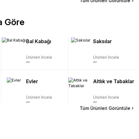
Tüm Ürünleri Görüntüle
a Göre
-15% İNDİRİM
Sünger Rulo Frıça 15cm
Bal Kabağı
Saksılar
₺59
₺70
Ürünleri İncele
Ürünleri İncele
1% İNDİRİM
p Düz Tepsi 40x30cm T683
7
₺300
Evler
Altlık ve Tabaklar
Ürünleri İncele
Ürünleri İncele
Tüm Ürünleri Görüntüle