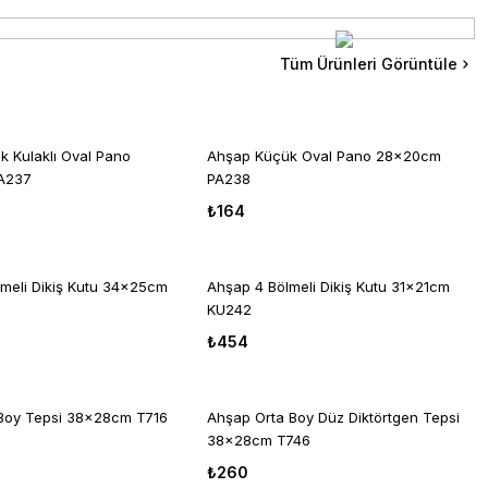
ap Harf Obje 18mm-'A' Harfi H01
hşap Küçük Pahlı Kutu 22x15cm KU261
Tüm Ürünleri Görüntüle
8
₺374
 Kulaklı Oval Pano
Ahşap Küçük Oval Pano 28x20cm
A237
PA238
Dekopaj Kağıdı 30x42cm PT-267
inç Dekopaj Kağıdı 30x42cm PT-1556
₺164
6
TÜKENDİ
meli Dikiş Kutu 34x25cm
Ahşap 4 Bölmeli Dikiş Kutu 31x21cm
KU242
nç Dekopaj Kağıdı 30x42cm PT-261
p Ayaklı Kare Sunumluk 21x21cm L171
₺454
ta Yok
Boy Tepsi 38x28cm T716
Ahşap Orta Boy Düz Diktörtgen Tepsi
38x28cm T746
₺260