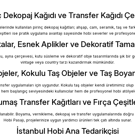
ç Dekopaj Kağıdı ve Transfer Kağıdı Çeş
nde kullanılan pirinç dekopaj kağıtları; ahşap, cam, seramik, taş ve farklı
r, sulu transfer uygulaması, mobilya yenileme, dekorasyon projeleri, ç
eşitleri ise pratik uygulama avantajı sayesinde hobi severler ve profesyonel
alar, Esnek Aplikler ve Dekoratif Tama
u, ayna çerçevesi, kutu süsleme ve dekoratif obje tasarımlarında şık bir g
vintage veya country tarzı kazandırmak mümkündür.
eler, Kokulu Taş Objeler ve Taş Boya
sfer uygulamaları için uygundur. Kokulu taş objeler kendi üretimimiz olup d
em başlangıç seviyesindeki kullanıcılar hem de profesyonel hobi atölyeleri 
maş Transfer Kağıtları ve Fırça Çeşitl
ırlanabilir. Boyama, vernikleme, dekopaj ve transfer uygulamalarında doğru so
Hobi Pasajı, projelerinize uygun yardımcı ürünleri tek çatı altında sunar.
İstanbul Hobi Ana Tedarikçisi