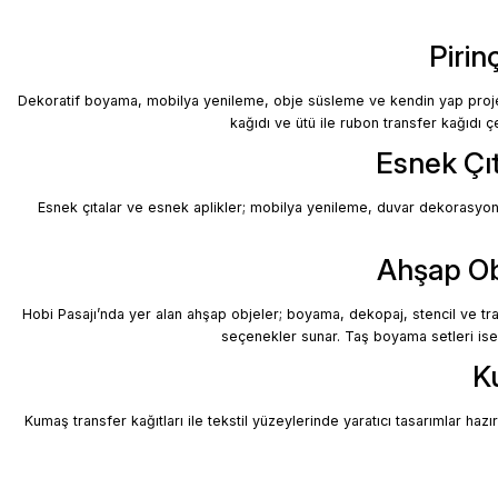
Sulu Transfer Kağıdı Nedir ve Nasıl Uygulanır?
Pirin
Dekoratif boyama, mobilya yenileme, obje süsleme ve kendin yap projeleri
Sulu transfer kağıdı, canlı renkli sulu transfer, vintage transfe
kağıdı ve ütü ile rubon transfer kağıdı ç
Esnek Çıt
Esnek çıtalar ve esnek aplikler; mobilya yenileme, duvar dekorasyon
Devamını Oku
Ahşap Obj
Hobi Pasajı’nda yer alan ahşap objeler; boyama, dekopaj, stencil ve tran
seçenekler sunar. Taş boyama setleri ise h
Ku
Kumaş transfer kağıtları ile tekstil yüzeylerinde yaratıcı tasarımlar haz