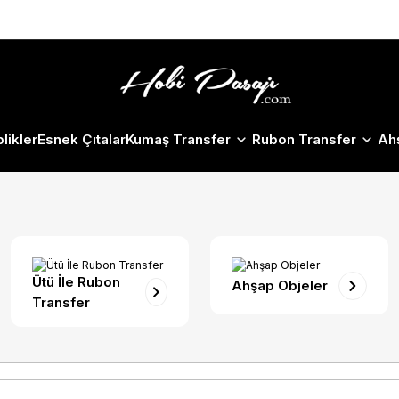
Size Özel "HG10" Koduyla Sepette Hemen %10 İndirimi Kaçırma
likler
Esnek Çıtalar
Kumaş Transfer
Rubon Transfer
Ah
Ütü İle Rubon
Ahşap Objeler
Transfer