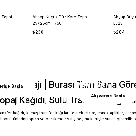
 Tepsi
Ahşap Küçük Düz Kare Tepsi
Ahşap Büyü
25x25cm T750
E328
₺230
₺204
m
150cm
Ütü İle
 Transfer
Rubon Transfer
in Uygulama Rehberi
Hobi Pasajı | Burası Tam Sana Gör
(Bordür)
erişe Başla
Alışverişe Başla
opaj Kağıdı, Sulu Transfer Kağıtla
a, objelere dekopaj, cam yüzeylerde dekopaj, vintage dekopaj, pirinç 
ransfer kağıdı, kumaş transfer kağıtları, esnek çıtalar, esnek aplikler, ahşa
hobi ürünlerini toptan ve perakende satış seçenekleriyle sunan güvenilir o