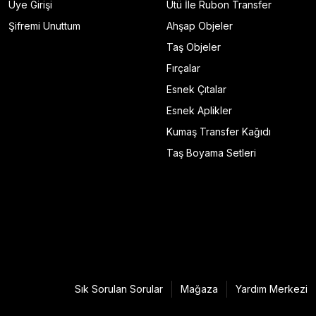
Üye Girişi
Ütü İle Rubon Transfer
Şifremi Unuttum
Ahşap Objeler
YENİ ÜRÜN
Ütü İle Rub On Transfer 30x30cm RB897
Taş Objeler
Fırçalar
₺89
Esnek Çıtalar
Esnek Aplikler
YENİ ÜRÜN
Ütü İle Rub On Transfer 30x30cm RB896
Kumaş Transfer Kağıdı
Taş Boyama Setleri
₺89
YENİ ÜRÜN
Ütü İle Rub On Transfer 30x30cm RB895
₺89
YENİ ÜRÜN
Sık Sorulan Sorular
Mağaza
Yardım Merkezi
Ütü İle Rub On Transfer 30x30cm RB894