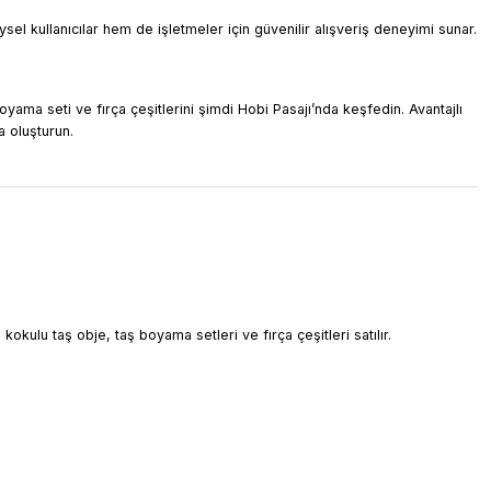
sel kullanıcılar hem de işletmeler için güvenilir alışveriş deneyimi sunar.
₺89
boyama seti ve fırça çeşitlerini şimdi Hobi Pasajı’nda keşfedin. Avantajlı
YENİ ÜRÜN
Ütü İle Rub On Transfer 30x30cm RB904
a oluşturun.
₺89
YENİ ÜRÜN
Ütü İle Rub On Transfer 30x30cm RB903
₺89
okulu taş obje, taş boyama setleri ve fırça çeşitleri satılır.
YENİ ÜRÜN
Ütü İle Rub On Transfer 30x30cm RB902
₺89