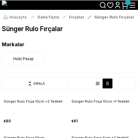
Size Özel "HG10" Koduyla Sepette Hemen %10 İndirimi Kaçırma
Anasayfa
Daha Fazla
Fırçalar
Sünger Rulo Fırçalar
Sünger Rulo Fırçalar
Markalar
Hobi Pasajı
SIRALA
Sünger Rulo Frıça 10cm +2 Yedekli
Sünger Rulo Frıça 10cm +1 Yedekli
₺80
₺61
Sünger Rulo Frıça 10cm
Sünger Rulo Fırça 5cm +2 Yedekli