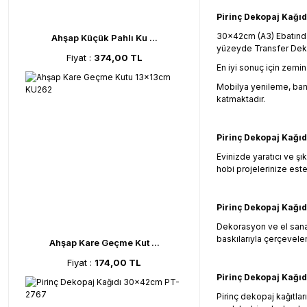
Pirinç Dekopaj Kağıdı
30x42cm (A3) Ebatındadı
Ahşap Küçük Pahlı Ku ...
yüzeyde Transfer Dekopa
Fiyat :
374,00 TL
En iyi sonuç için zemin
Mobilya yenileme, bany
katmaktadır.
Pirinç Dekopaj Kağıdı
Evinizde yaratıcı ve şı
hobi projelerinize estet
Pirinç Dekopaj Kağıdı
Dekorasyon ve el sanatl
baskılarıyla çerçevelem
Ahşap Kare Geçme Kut ...
Fiyat :
174,00 TL
Pirinç Dekopaj Kağıdı
Pirinç dekopaj kağıtla