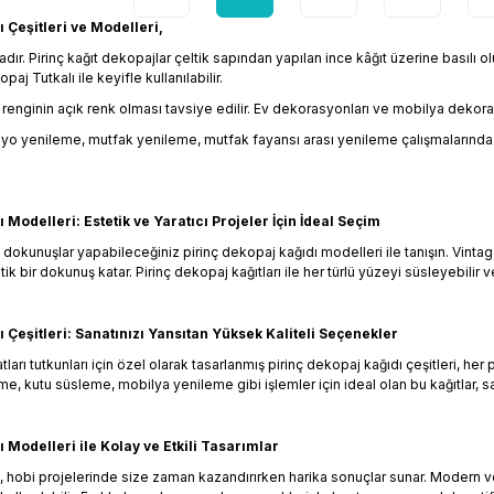
 Çeşitleri ve Modelleri,
r. Pirinç kağıt dekopajlar çeltik sapından yapılan ince kâğıt üzerine basılı olup
j Tutkalı ile keyifle kullanılabilir.
 renginin açık renk olması tavsiye edilir. Ev dekorasyonları ve mobilya dekorasyo
o yenileme, mutfak yenileme, mutfak fayansı arası yenileme çalışmalarında s
 Modelleri: Estetik ve Yaratıcı Projeler İçin İdeal Seçim
k dokunuşlar yapabileceğiniz pirinç dekopaj kağıdı modelleri ile tanışın. Vint
ik bir dokunuş katar. Pirinç dekopaj kağıtları ile her türlü yüzeyi süsleyebilir v
 Çeşitleri: Sanatınızı Yansıtan Yüksek Kaliteli Seçenekler
arı tutkunları için özel olarak tasarlanmış pirinç dekopaj kağıdı çeşitleri, h
e, kutu süsleme, mobilya yenileme gibi işlemler için ideal olan bu kağıtlar, s
 Modelleri ile Kolay ve Etkili Tasarımlar
rı, hobi projelerinde size zaman kazandırırken harika sonuçlar sunar. Modern v