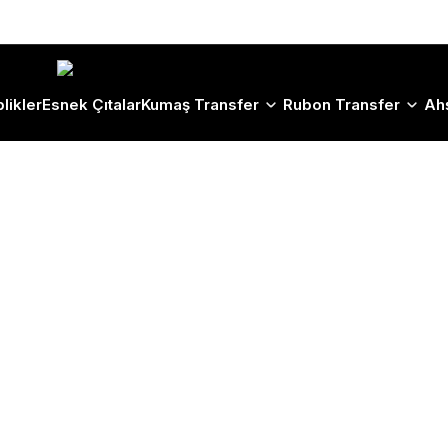
Size Özel "HG10" Koduyla Sepette Hemen %10 İndirimi Kaçırma
likler
Esnek Çıtalar
Kumaş Transfer
Rubon Transfer
Ah