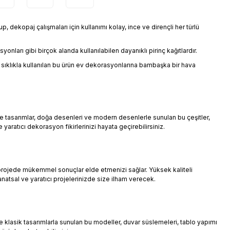
, dekopaj çalışmaları için kullanımı kolay, ince ve dirençli her türlü
nları gibi birçok alanda kullanılabilen dayanıklı pirinç kağıtlardır.
ıklıkla kullanılan bu ürün ev dekorasyonlarına bambaşka bir hava
age tasarımlar, doğa desenleri ve modern desenlerle sunulan bu çeşitler,
e yaratıcı dekorasyon fikirlerinizi hayata geçirebilirsiniz.
er projede mükemmel sonuçlar elde etmenizi sağlar. Yüksek kaliteli
anatsal ve yaratıcı projelerinizde size ilham verecek.
e klasik tasarımlarla sunulan bu modeller, duvar süslemeleri, tablo yapımı