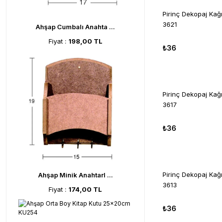
Pirinç Dekopaj Ka
3621
Ahşap Cumbalı Anahta ...
Fiyat :
198,00 TL
₺36
Pirinç Dekopaj Ka
3617
₺36
Pirinç Dekopaj Ka
Ahşap Minik Anahtarl ...
3613
Fiyat :
174,00 TL
₺36