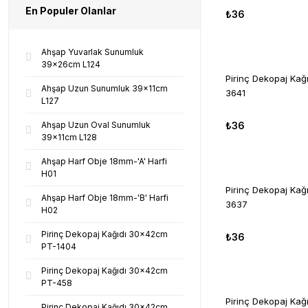
En Populer Olanlar
₺36
Ahşap Yuvarlak Sunumluk
39x26cm L124
Pirinç Dekopaj Ka
Ahşap Uzun Sunumluk 39x11cm
3641
L127
Ahşap Uzun Oval Sunumluk
₺36
39x11cm L128
Ahşap Harf Obje 18mm-'A' Harfi
H01
Pirinç Dekopaj Ka
Ahşap Harf Obje 18mm-'B' Harfi
3637
H02
Pirinç Dekopaj Kağıdı 30x42cm
₺36
PT-1404
Pirinç Dekopaj Kağıdı 30x42cm
PT-458
Pirinç Dekopaj Ka
Pirinç Dekopaj Kağıdı 30x42cm