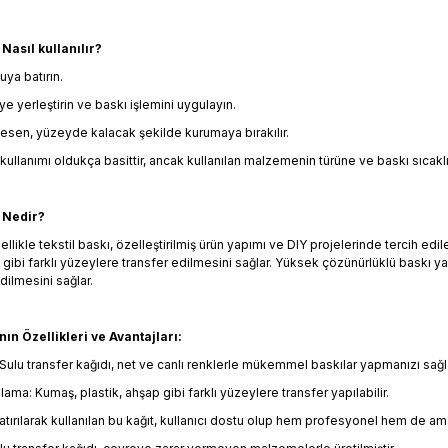
Nasıl kullanılır?
uya batırın.
ye yerleştirin ve baskı işlemini uygulayın.
 desen, yüzeyde kalacak şekilde kurumaya bırakılır.
 kullanımı oldukça basittir, ancak kullanılan malzemenin türüne ve baskı sıcaklı
 Nedir?
ellikle tekstil baskı, özelleştirilmiş ürün yapımı ve DIY projelerinde tercih edil
gibi farklı yüzeylere transfer edilmesini sağlar. Yüksek çözünürlüklü baskı ya
dilmesini sağlar.
ın Özellikleri ve Avantajları:
 Sulu transfer kağıdı, net ve canlı renklerle mükemmel baskılar yapmanızı sağl
ama: Kumaş, plastik, ahşap gibi farklı yüzeylere transfer yapılabilir.
tırılarak kullanılan bu kağıt, kullanıcı dostu olup hem profesyonel hem de amatör