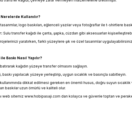
u transfer kağıdı, çevreye zarar vermeyen malzemelerle üretilmiştir.
 Nerelerde Kullanılır?
 tasarımlar, logo baskıları, eğlenceli yazılar veya fotoğraflar ile t-shirtlere baskı
r:
Sulu transfer kağıdı ile çanta, şapka, cüzdan gibi aksesuarları kişiselleştirebil
rojelerinizi yaratırken, farklı yüzeylere şık ve özel tasarımlar uygulayabilirsiniz
ile Baskı Nasıl Yapılır?
batırarak kağıdın yüzeye transfer olmasını sağlayın.
 baskı yapılacak yüzeye yerleştirip, uygun sıcaklık ve basınçla sabitleyin.
n kullanımında dikkat edilmesi gereken en önemli husus, doğru suyun sıcaklık v
lan baskılar uzun ömürlü ve kaliteli olur.
ını web sitemiz
www.hobipasaji.com
dan kolayca ve güvenle toptan ve perake