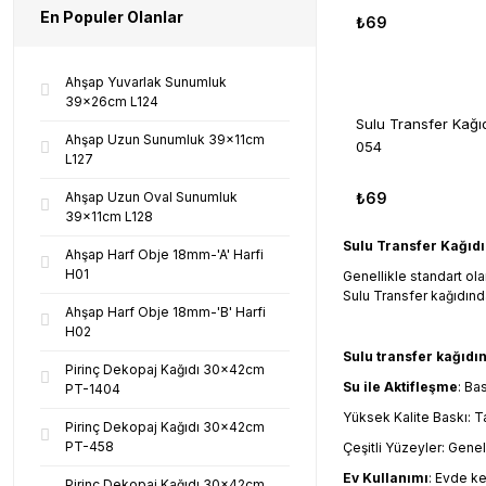
En Populer Olanlar
₺69
Ahşap Yuvarlak Sunumluk
39x26cm L124
Sulu Transfer Kağ
Ahşap Uzun Sunumluk 39x11cm
054
L127
Ahşap Uzun Oval Sunumluk
₺69
39x11cm L128
Sulu Transfer Kağıdı 
Ahşap Harf Obje 18mm-'A' Harfi
H01
Genellikle standart ol
Sulu Transfer kağıdında
Ahşap Harf Obje 18mm-'B' Harfi
H02
Sulu transfer kağıdını
Pirinç Dekopaj Kağıdı 30x42cm
Su ile Aktifleşme
: Ba
PT-1404
Yüksek Kalite Baskı: Ta
Pirinç Dekopaj Kağıdı 30x42cm
PT-458
Çeşitli Yüzeyler: Gene
Ev Kullanımı
: Evde ke
Pirinç Dekopaj Kağıdı 30x42cm