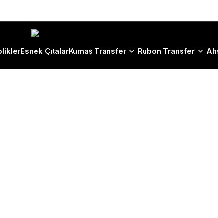
Size Özel "HG10" Koduyla Sepette Hemen %10 İndirimi Kaçırma
likler
Esnek Çıtalar
Kumaş Transfer
Rubon Transfer
Ah