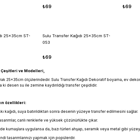
₺69
₺69
ıdı 25x35cm ST-
Sulu Transfer Kağıdı 25x35cm ST-
053
₺69
Çeşitleri ve Modelleri,
arak 25x35cm ölçülerindedir. Sulu Transfer Kağıdı Dekoratif boyama, ev dekoras
 ki desen su ile zemine kaydırıldığı transfer çeşididir.
n özellikleri:
skı kağıdı, suya batırıldıktan sonra desenin yüzeye transfer edilmesini sağlar.
sarımlar, canlı renklerle ve yüksek çözünürlükte çıkar.
lde kumaşlara uygulansa da, bazı türleri ahşap, seramik veya metal gibi yüzey
ndi tasarımlarınızı yapmak için popülerdir.