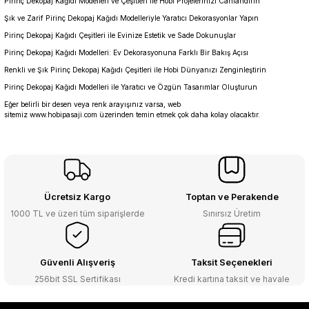
Pirinç Dekopaj Kağıdı Modelleri ve Çeşitleri ile Hobi Projelerinizi Canlandırın
Şık ve Zarif Pirinç Dekopaj Kağıdı Modelleriyle Yaratıcı Dekorasyonlar Yapın
Pirinç Dekopaj Kağıdı Çeşitleri ile Evinize Estetik ve Sade Dokunuşlar
Pirinç Dekopaj Kağıdı Modelleri: Ev Dekorasyonuna Farklı Bir Bakış Açısı
Renkli ve Şık Pirinç Dekopaj Kağıdı Çeşitleri ile Hobi Dünyanızı Zenginleştirin
Pirinç Dekopaj Kağıdı Modelleri ile Yaratıcı ve Özgün Tasarımlar Oluşturun
Eğer belirli bir desen veya renk arayışınız varsa, web
sitemiz
www.hobipasaji.com
üzerinden temin etmek çok daha kolay olacaktır.
Ücretsiz Kargo
Toptan ve Perakende
1000 TL ve üzeri tüm siparişlerde
Sınırsız Üretim
Güvenli Alışveriş
Taksit Seçenekleri
256bit SSL Sertifikası
Kredi kartına taksit ve havale