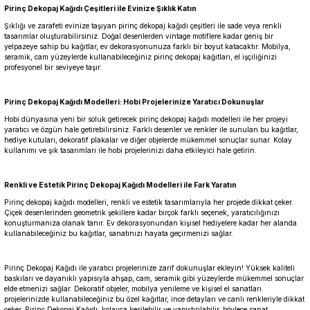
Pirinç Dekopaj Kağıdı Çeşitleri ile Evinize Şıklık Katın
Şıklığı ve zarafeti evinize taşıyan pirinç dekopaj kağıdı çeşitleri ile sade veya renkli
tasarımlar oluşturabilirsiniz. Doğal desenlerden vintage motiflere kadar geniş bir
yelpazeye sahip bu kağıtlar, ev dekorasyonunuza farklı bir boyut katacaktır. Mobilya,
seramik, cam yüzeylerde kullanabileceğiniz pirinç dekopaj kağıtları, el işçiliğinizi
profesyonel bir seviyeye taşır.
Pirinç Dekopaj Kağıdı Modelleri: Hobi Projelerinize Yaratıcı Dokunuşlar
Hobi dünyasına yeni bir soluk getirecek pirinç dekopaj kağıdı modelleri ile her projeyi
yaratıcı ve özgün hale getirebilirsiniz. Farklı desenler ve renkler ile sunulan bu kağıtlar,
hediye kutuları, dekoratif plakalar ve diğer objelerde mükemmel sonuçlar sunar. Kolay
kullanımı ve şık tasarımları ile hobi projelerinizi daha etkileyici hale getirin.
Renkli ve Estetik Pirinç Dekopaj Kağıdı Modelleri ile Fark Yaratın
Pirinç dekopaj kağıdı modelleri, renkli ve estetik tasarımlarıyla her projede dikkat çeker.
Çiçek desenlerinden geometrik şekillere kadar birçok farklı seçenek, yaratıcılığınızı
konuşturmanıza olanak tanır. Ev dekorasyonundan kişisel hediyelere kadar her alanda
kullanabileceğiniz bu kağıtlar, sanatınızı hayata geçirmenizi sağlar.
Pirinç Dekopaj Kağıdı ile yaratıcı projelerinize zarif dokunuşlar ekleyin! Yüksek kaliteli
baskıları ve dayanıklı yapısıyla ahşap, cam, seramik gibi yüzeylerde mükemmel sonuçlar
elde etmenizi sağlar. Dekoratif objeler, mobilya yenileme ve kişisel el sanatları
projelerinizde kullanabileceğiniz bu özel kağıtlar, ince detayları ve canlı renkleriyle dikkat
çeker. Pirinç Dekopaj Kağıdı, kolayca kesilebilir ve yapıştırılabilir, böylece sanat