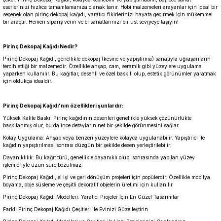
eserlerinizi hızlıca tamamlamanıza olanak tanır. Hobi malzemeleri arayanlar için ideal bir
seçenek olan pirinç dekopaj kağıdı, yaratıcı fikirlerinizi hayata geçirmek için mükemmel
bir araçtır. Hemen sipariş verin ve el sanatlarınızı bir üst seviyeye taşıyın!
Pirinç Dekopaj Kağıdı Nedir?
Pirinç Dekopaj Kağıdı, genellikle dekopaj (kesme ve yapıştırma) sanatıyla uğraşanların
tercih ettiği bir malzemedir. Özellikle ahşap, cam, seramik gibi yüzeylere uygulama
yaparken kullanılır. Bu kağıtlar, desenli ve özel baskılı olup, estetik görünümler yaratmak
için oldukça idealdir.
Pirinç Dekopaj Kağıdı'nın özellikleri şunlardır:
Yüksek Kalite Baskı: Pirinç kağıdının desenleri genellikle yüksek çözünürlükte
baskılanmış olur, bu da ince detayların net bir şekilde görünmesini sağlar.
Kolay Uygulama: Ahşap veya benzeri yüzeylere kolayca uygulanabilir. Yapıştırıcı ile
kağıdın yapıştırılması sonrası düzgün bir şekilde desen yerleştirilebilir.
Dayanıklılık: Bu kağıt türü, genellikle dayanıklı olup, sonrasında yapılan yüzey
işlemleriyle uzun süre bozulmaz.
Pirinç Dekopaj Kağıdı, el işi ve geri dönüşüm projeleri için popülerdir. Özellikle mobilya
boyama, obje süsleme ve çeşitli dekoratif objelerin üretimi için kullanılır.
Pirinç Dekopaj Kağıdı Modelleri: Yaratıcı Projeler İçin En Güzel Tasarımlar
Farklı Pirinç Dekopaj Kağıdı Çeşitleri ile Evinizi Güzelleştirin