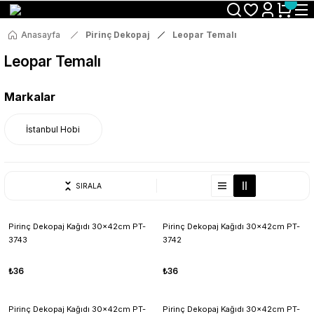
Size Özel "HG10" Koduyla Sepette Hemen %10 İndirimi Kaçırma
Anasayfa
Pirinç Dekopaj
Leopar Temalı
Leopar Temalı
Markalar
İstanbul Hobi
SIRALA
Pirinç Dekopaj Kağıdı 30x42cm PT-
Pirinç Dekopaj Kağıdı 30x42cm PT-
3743
3742
₺36
₺36
Pirinç Dekopaj Kağıdı 30x42cm PT-
Pirinç Dekopaj Kağıdı 30x42cm PT-