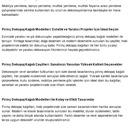
Mobilya yenileme, banyo yenileme, mutfak yenileme, mutfak fayansı arası yenileme
çalışmalarında sıklıkla kullanılan bu ürün ev dekorasyonlarına bambaşka bir hava
katmaktadır.
Pirinç Dekopaj Kağıdı Modelleri: Estetik ve Yaratıcı Projeler İçin İdeal Seçim
Evinizde yaratıcı ve şık dokunuşlar yapabileceğiniz pirinç dekopaj kağıdı modelleri ile
tanışın. Vintage tasarımlar, doğa desenleri ve modern desenlerle sunulan bu çeşitler, hobi
projelerinize estetik bir dokunuş katar. Pirinç dekopaj kağıtları ile her türlü yüzeyi
süsleyebilir ve yaratıcı dekorasyon fikirlerinizi hayata geçirebilirsiniz.
Pirinç Dekopaj Kağıdı Çeşitleri: Sanatınızı Yansıtan Yüksek Kaliteli Seçenekler
Dekorasyon ve el sanatları tutkunları için özel olarak tasarlanmış pirinç dekopaj kağıdı
çeşitleri, her projede mükemmel sonuçlar elde etmenizi sağlar. Yüksek kaliteli baskılarıyla
çerçeveleme, kutu süsleme, mobilya yenileme gibi işlemler için ideal olan bu kağıtlar,
sanatsal ve yaratıcı projelerinizde size ilham verecek.
Pirinç Dekopaj Kağıdı Modelleri ile Kolay ve Etkili Tasarımlar
Pirinç dekopaj kağıtları, hobi projelerinde size zaman kazandırırken harika sonuçlar
sunar. Modern ve klasik tasarımlarla sunulan bu modeller, duvar süslemeleri, tablo
yapımı ve daha birçok alanda kullanılabilir. Farklı desenler ve renk seçenekleriyle her
tarza uygun dekoratif ürünler oluşturabilirsiniz.