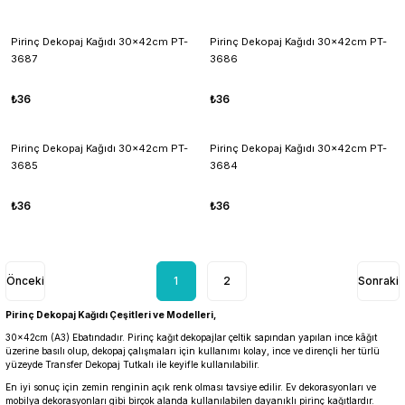
Pirinç Dekopaj Kağıdı 30x42cm PT-
Pirinç Dekopaj Kağıdı 30x42cm PT-
3687
3686
₺36
₺36
Pirinç Dekopaj Kağıdı 30x42cm PT-
Pirinç Dekopaj Kağıdı 30x42cm PT-
3685
3684
₺36
₺36
1
2
Pirinç Dekopaj Kağıdı Çeşitleri ve Modelleri,
30x42cm (A3) Ebatındadır. Pirinç kağıt dekopajlar çeltik sapından yapılan ince kâğıt
üzerine basılı olup, dekopaj çalışmaları için kullanımı kolay, ince ve dirençli her türlü
yüzeyde Transfer Dekopaj Tutkalı ile keyifle kullanılabilir.
En iyi sonuç için zemin renginin açık renk olması tavsiye edilir. Ev dekorasyonları ve
mobilya dekorasyonları gibi birçok alanda kullanılabilen dayanıklı pirinç kağıtlardır.