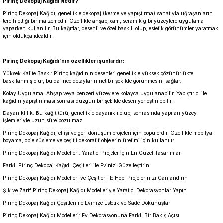
Pirinç Dekopaj Kağıdı Nedir?
Pirinç Dekopaj Kağıdı, genellikle dekopaj (kesme ve yapıştırma) sanatıyla uğraşanların
tercih ettiği bir malzemedir. Özellikle ahşap, cam, seramik gibi yüzeylere uygulama
yaparken kullanılır. Bu kağıtlar, desenli ve özel baskılı olup, estetik görünümler yaratmak
için oldukça idealdir.
Pirinç Dekopaj Kağıdı'nın özellikleri şunlardır:
Yüksek Kalite Baskı: Pirinç kağıdının desenleri genellikle yüksek çözünürlükte
baskılanmış olur, bu da ince detayların net bir şekilde görünmesini sağlar.
Kolay Uygulama: Ahşap veya benzeri yüzeylere kolayca uygulanabilir. Yapıştırıcı ile
kağıdın yapıştırılması sonrası düzgün bir şekilde desen yerleştirilebilir.
Dayanıklılık: Bu kağıt türü, genellikle dayanıklı olup, sonrasında yapılan yüzey
işlemleriyle uzun süre bozulmaz.
Pirinç Dekopaj Kağıdı, el işi ve geri dönüşüm projeleri için popülerdir. Özellikle mobilya
boyama, obje süsleme ve çeşitli dekoratif objelerin üretimi için kullanılır.
Pirinç Dekopaj Kağıdı Modelleri: Yaratıcı Projeler İçin En Güzel Tasarımlar
Farklı Pirinç Dekopaj Kağıdı Çeşitleri ile Evinizi Güzelleştirin
Pirinç Dekopaj Kağıdı Modelleri ve Çeşitleri ile Hobi Projelerinizi Canlandırın
Şık ve Zarif Pirinç Dekopaj Kağıdı Modelleriyle Yaratıcı Dekorasyonlar Yapın
Pirinç Dekopaj Kağıdı Çeşitleri ile Evinize Estetik ve Sade Dokunuşlar
Pirinç Dekopaj Kağıdı Modelleri: Ev Dekorasyonuna Farklı Bir Bakış Açısı