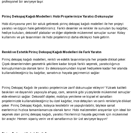
profesyonel bir seviyeye taşır.
Pirinç Dekopaj Kağıdı Modelleri: Hobi Projelerinize Yaratıcı Dokunuşlar
Hobi dünyasına yeni bir soluk getirecek pirinç dekopaj kağıdı modelleri ile her projeyi
yaratıcı ve özgün hale getirebilirsiniz. Farklı desenler ve renkler ile sunulan bu kağıtlar,
hediye kutuları, dekoratif plakalar ve diğer objelerde mükemmel sonuçlar sunar. Kolay
kullanımı ve şık tasarımları ile hobi projelerinizi daha etkileyici hale getirin.
Renkli ve Estetik Pirinç Dekopaj Kağıdı Modelleri ile Fark Yaratın
Pirinç dekopaj kağıdı modelleri, renkli ve estetik tasarımlarıyla her projede dikkat çeker.
Çiçek desenlerinden geometrik şekillere kadar birçok farklı seçenek, yaratıcılığınızı
konuşturmanıza olanak tanır. Ev dekorasyonundan kişisel hediyelere kadar her alanda
kullanabileceğiniz bu kağıtlar, sanatınızı hayata geçirmenizi sağlar.
Pirinç Dekopaj Kağıdı ile yaratıcı projelerinize zarif dokunuşlar ekleyin! Yüksek kaliteli
baskıları ve dayanıklı yapısıyla ahşap, cam, seramik gibi yüzeylerde mükemmel sonuçlar
elde etmenizi sağlar. Dekoratif objeler, mobilya yenileme ve kişisel el sanatları
projelerinizde kullanabileceğiniz bu özel kağıtlar, ince detayları ve canlı renkleriyle dikkat
çeker. Pirinç Dekopaj Kağıdı, kolayca kesilebilir ve yapıştırılabilir, böylece sanat
eserlerinizi hızlıca tamamlamanıza olanak tanır. Hobi malzemeleri arayanlar için ideal bir
seçenek olan pirinç dekopaj kağıdı, yaratıcı fikirlerinizi hayata geçirmek için mükemmel
bir araçtır. Hemen sipariş verin ve el sanatlarınızı bir üst seviyeye taşıyın!