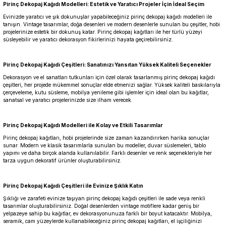
Pirinç Dekopaj Kağıdı Modelleri: Estetik ve Yaratıcı Projeler İçin İdeal Seçim
Evinizde yaratıcı ve şık dokunuşlar yapabileceğiniz pirinç dekopaj kağıdı modelleri ile
tanışın. Vintage tasarımlar, doğa desenleri ve modern desenlerle sunulan bu çeşitler, hobi
projelerinize estetik bir dokunuş katar. Pirinç dekopaj kağıtları ile her türlü yüzeyi
süsleyebilir ve yaratıcı dekorasyon fikirlerinizi hayata geçirebilirsiniz.
Pirinç Dekopaj Kağıdı Çeşitleri: Sanatınızı Yansıtan Yüksek Kaliteli Seçenekler
Dekorasyon ve el sanatları tutkunları için özel olarak tasarlanmış pirinç dekopaj kağıdı
çeşitleri, her projede mükemmel sonuçlar elde etmenizi sağlar. Yüksek kaliteli baskılarıyla
çerçeveleme, kutu süsleme, mobilya yenileme gibi işlemler için ideal olan bu kağıtlar,
sanatsal ve yaratıcı projelerinizde size ilham verecek.
Pirinç Dekopaj Kağıdı Modelleri ile Kolay ve Etkili Tasarımlar
Pirinç dekopaj kağıtları, hobi projelerinde size zaman kazandırırken harika sonuçlar
sunar. Modern ve klasik tasarımlarla sunulan bu modeller, duvar süslemeleri, tablo
yapımı ve daha birçok alanda kullanılabilir. Farklı desenler ve renk seçenekleriyle her
tarza uygun dekoratif ürünler oluşturabilirsiniz.
Pirinç Dekopaj Kağıdı Çeşitleri ile Evinize Şıklık Katın
Şıklığı ve zarafeti evinize taşıyan pirinç dekopaj kağıdı çeşitleri ile sade veya renkli
tasarımlar oluşturabilirsiniz. Doğal desenlerden vintage motiflere kadar geniş bir
yelpazeye sahip bu kağıtlar, ev dekorasyonunuza farklı bir boyut katacaktır. Mobilya,
seramik, cam yüzeylerde kullanabileceğiniz pirinç dekopaj kağıtları, el işçiliğinizi