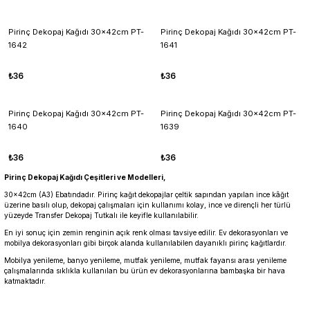
Pirinç Dekopaj Kağıdı 30x42cm PT-
Pirinç Dekopaj Kağıdı 30x42cm PT-
1642
1641
₺36
₺36
Pirinç Dekopaj Kağıdı 30x42cm PT-
Pirinç Dekopaj Kağıdı 30x42cm PT-
1640
1639
₺36
₺36
Pirinç Dekopaj Kağıdı Çeşitleri ve Modelleri,
30x42cm (A3) Ebatındadır. Pirinç kağıt dekopajlar çeltik sapından yapılan ince kâğıt
üzerine basılı olup, dekopaj çalışmaları için kullanımı kolay, ince ve dirençli her türlü
yüzeyde Transfer Dekopaj Tutkalı ile keyifle kullanılabilir.
En iyi sonuç için zemin renginin açık renk olması tavsiye edilir. Ev dekorasyonları ve
mobilya dekorasyonları gibi birçok alanda kullanılabilen dayanıklı pirinç kağıtlardır.
Mobilya yenileme, banyo yenileme, mutfak yenileme, mutfak fayansı arası yenileme
çalışmalarında sıklıkla kullanılan bu ürün ev dekorasyonlarına bambaşka bir hava
katmaktadır.