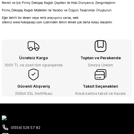
Renkli ve Şık Pirinç Dekopaj Kağıdı Çeşitleri ile Hobi Dünyanızı Zenginleştirin
Pirinç Dekopaj Kağıdı Modelleri ile Yaratıcı ve Özgün Tasarımlar Oluşturun
Eğer belirli bir desen veya renk arayışınız varsa, web
sitemiz
www.hobipasaji.com
üzerinden temin etmek çok daha kolay olacaktır.
Ücretsiz Kargo
Toptan ve Perakende
1000 TL ve üzeri tüm siparişlerde
Sınırsız Üretim
Güvenli Alışveriş
Taksit Seçenekleri
256bit SSL Sertifikası
Kredi kartına taksit ve havale
0(554) 526 57 82