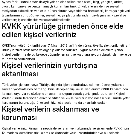
Ayrıca farklı kanallardan dolaylı yoldan elde edilen, web sitesi, blog, yarışma, anket,
oyun, kampanya ve benzeri amaçlı kullanılan (mikro) web sitelerinden ve sosyal
medyadan elde edilen veriler, e-bülten okuma veya tıklama hareketleri, kamuya açık veri
tabanlarının sunduğu veriler, sosyal medya platformlarından paylaşıma açık profil ve
verilerden; işlenebilmekte ve toplanabilmektedir.
KVKK yürürlüğe girmeden önce elde
edilen kişisel verileriniz
KVKK’nun yürürlük tarihi olan 7 Nisan 2016 tarihinden önce, üyelik, elektronik ileti izni,
ürün / hizmet satın alma ve diğer şekillerde hukuka uygun olarak elde edilmiş olan
kişisel verileriniz de bu belgede düzenlenen şart ve koşullara uygun olarak işlenmekte ve
muhafaza edilmektedir.
Kişisel verilerinizin yurtdışına
aktarılması
Türkiye’de işlenerek veya Türkiye dışında işlenip muhafaza edilmek üzere, yukarıda
sayılan yöntemlerden herhangi birisi ile toplanmış kişisel verileriniz KVKK kapsamında
kalmak kaydıyla ve sözleşme amaçlarına uygun olarak yurtdışında bulunan (Kişisel
Veriler Kurulu tarafından akredite edilen ve kişisel verilerin korunması hususunda yeterli
korumanın bulunduğu ülkelere) hizmet aracılarına da aktarılabilecektir.
Kişisel verilerin saklanması ve
korunması
Kişisel verileriniz, Firmamız nezdinde yer alan veri tabanında ve sistemlerde KVKK’nun
12. maddesi gereğince gizli olarak saklanacak; yasal zorunluluklar ve bu belgede