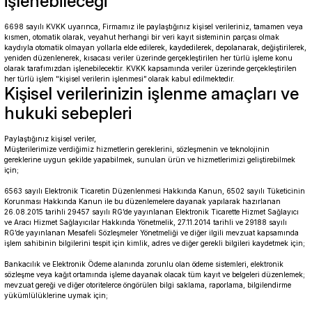
işlenebileceği
6698 sayılı KVKK uyarınca, Firmamız ile paylaştığınız kişisel verileriniz, tamamen veya
kısmen, otomatik olarak, veyahut herhangi bir veri kayıt sisteminin parçası olmak
kaydıyla otomatik olmayan yollarla elde edilerek, kaydedilerek, depolanarak, değiştirilerek,
yeniden düzenlenerek, kısacası veriler üzerinde gerçekleştirilen her türlü işleme konu
olarak tarafımızdan işlenebilecektir. KVKK kapsamında veriler üzerinde gerçekleştirilen
her türlü işlem "kişisel verilerin işlenmesi” olarak kabul edilmektedir.
Kişisel verilerinizin işlenme amaçları ve
hukuki sebepleri
Paylaştığınız kişisel veriler,
Müşterilerimize verdiğimiz hizmetlerin gereklerini, sözleşmenin ve teknolojinin
gereklerine uygun şekilde yapabilmek, sunulan ürün ve hizmetlerimizi geliştirebilmek
için;
6563 sayılı Elektronik Ticaretin Düzenlenmesi Hakkında Kanun, 6502 sayılı Tüketicinin
Korunması Hakkında Kanun ile bu düzenlemelere dayanak yapılarak hazırlanan
26.08.2015 tarihli 29457 sayılı RG’de yayınlanan Elektronik Ticarette Hizmet Sağlayıcı
ve Aracı Hizmet Sağlayıcılar Hakkında Yönetmelik, 27.11.2014 tarihli ve 29188 sayılı
RG’de yayınlanan Mesafeli Sözleşmeler Yönetmeliği ve diğer ilgili mevzuat kapsamında
işlem sahibinin bilgilerini tespit için kimlik, adres ve diğer gerekli bilgileri kaydetmek için;
Bankacılık ve Elektronik Ödeme alanında zorunlu olan ödeme sistemleri, elektronik
sözleşme veya kağıt ortamında işleme dayanak olacak tüm kayıt ve belgeleri düzenlemek;
mevzuat gereği ve diğer otoritelerce öngörülen bilgi saklama, raporlama, bilgilendirme
yükümlülüklerine uymak için;