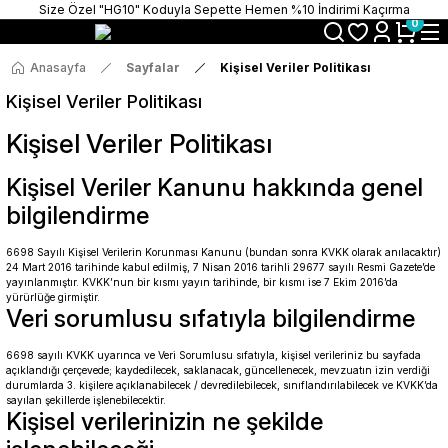
Size Özel "HG10" Koduyla Sepette Hemen %10 İndirimi Kaçırma
0
Anasayfa
Sayfalar
Kişisel Veriler Politikası
Kişisel Veriler Politikası
Kişisel Veriler Politikası
Kişisel Veriler Kanunu hakkında genel
bilgilendirme
6698 Sayılı Kişisel Verilerin Korunması Kanunu (bundan sonra KVKK olarak anılacaktır)
24 Mart 2016 tarihinde kabul edilmiş, 7 Nisan 2016 tarihli 29677 sayılı Resmi Gazete’de
yayınlanmıştır. KVKK’nun bir kısmı yayın tarihinde, bir kısmı ise 7 Ekim 2016’da
yürürlüğe girmiştir.
Veri sorumlusu sıfatıyla bilgilendirme
6698 sayılı KVKK uyarınca ve Veri Sorumlusu sıfatıyla, kişisel verileriniz bu sayfada
açıklandığı çerçevede; kaydedilecek, saklanacak, güncellenecek, mevzuatın izin verdiği
durumlarda 3. kişilere açıklanabilecek / devredilebilecek, sınıflandırılabilecek ve KVKK’da
sayılan şekillerde işlenebilecektir.
Kişisel verilerinizin ne şekilde