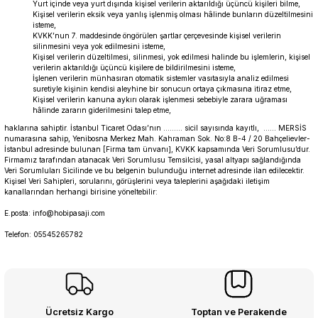
Yurt içinde veya yurt dışında kişisel verilerin aktarıldığı üçüncü kişileri bilme,
Kişisel verilerin eksik veya yanlış işlenmiş olması hâlinde bunların düzeltilmesini
isteme,
KVKK’nun 7. maddesinde öngörülen şartlar çerçevesinde kişisel verilerin
silinmesini veya yok edilmesini isteme,
Kişisel verilerin düzeltilmesi, silinmesi, yok edilmesi halinde bu işlemlerin, kişisel
verilerin aktarıldığı üçüncü kişilere de bildirilmesini isteme,
İşlenen verilerin münhasıran otomatik sistemler vasıtasıyla analiz edilmesi
suretiyle kişinin kendisi aleyhine bir sonucun ortaya çıkmasına itiraz etme,
Kişisel verilerin kanuna aykırı olarak işlenmesi sebebiyle zarara uğraması
hâlinde zararın giderilmesini talep etme,
haklarına sahiptir. İstanbul Ticaret Odası’nın ......... sicil sayısında kayıtlı, ...... MERSİS
numarasına sahip, Yenibosna Merkez Mah. Kahraman Sok. No:8 B-4 / 20 Bahçelievler-
İstanbul adresinde bulunan [Firma tam ünvanı], KVKK kapsamında Veri Sorumlusu’dur.
Firmamız tarafından atanacak Veri Sorumlusu Temsilcisi, yasal altyapı sağlandığında
Veri Sorumluları Sicilinde ve bu belgenin bulunduğu internet adresinde ilan edilecektir.
Kişisel Veri Sahipleri, sorularını, görüşlerini veya taleplerini aşağıdaki iletişim
kanallarından herhangi birisine yöneltebilir:
E.posta: info@hobipasaji.com
Telefon: 05545265782
Ücretsiz Kargo
Toptan ve Perakende