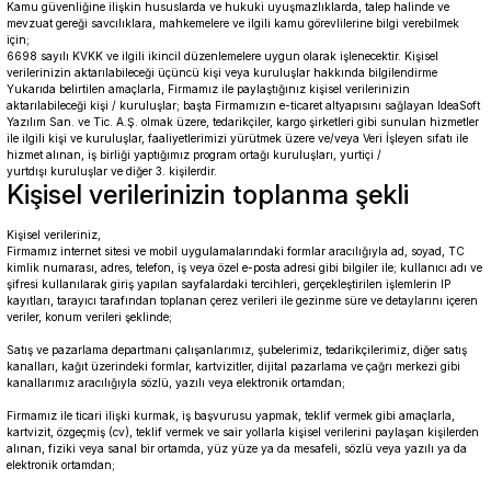
Kamu güvenliğine ilişkin hususlarda ve hukuki uyuşmazlıklarda, talep halinde ve
mevzuat gereği savcılıklara, mahkemelere ve ilgili kamu görevlilerine bilgi verebilmek
için;
6698 sayılı KVKK ve ilgili ikincil düzenlemelere uygun olarak işlenecektir. Kişisel
verilerinizin aktarılabileceği üçüncü kişi veya kuruluşlar hakkında bilgilendirme
Yukarıda belirtilen amaçlarla, Firmamız ile paylaştığınız kişisel verilerinizin
aktarılabileceği kişi / kuruluşlar; başta Firmamızın e-ticaret altyapısını sağlayan IdeaSoft
Yazılım San. ve Tic. A.Ş. olmak üzere, tedarikçiler, kargo şirketleri gibi sunulan hizmetler
ile ilgili kişi ve kuruluşlar, faaliyetlerimizi yürütmek üzere ve/veya Veri İşleyen sıfatı ile
hizmet alınan, iş birliği yaptığımız program ortağı kuruluşları, yurtiçi /
yurtdışı kuruluşlar ve diğer 3. kişilerdir.
Kişisel verilerinizin toplanma şekli
Kişisel verileriniz,
Firmamız internet sitesi ve mobil uygulamalarındaki formlar aracılığıyla ad, soyad, TC
kimlik numarası, adres, telefon, iş veya özel e-posta adresi gibi bilgiler ile; kullanıcı adı ve
şifresi kullanılarak giriş yapılan sayfalardaki tercihleri, gerçekleştirilen işlemlerin IP
kayıtları, tarayıcı tarafından toplanan çerez verileri ile gezinme süre ve detaylarını içeren
veriler, konum verileri şeklinde;
Satış ve pazarlama departmanı çalışanlarımız, şubelerimiz, tedarikçilerimiz, diğer satış
kanalları, kağıt üzerindeki formlar, kartvizitler, dijital pazarlama ve çağrı merkezi gibi
kanallarımız aracılığıyla sözlü, yazılı veya elektronik ortamdan;
Firmamız ile ticari ilişki kurmak, iş başvurusu yapmak, teklif vermek gibi amaçlarla,
kartvizit, özgeçmiş (cv), teklif vermek ve sair yollarla kişisel verilerini paylaşan kişilerden
alınan, fiziki veya sanal bir ortamda, yüz yüze ya da mesafeli, sözlü veya yazılı ya da
elektronik ortamdan;