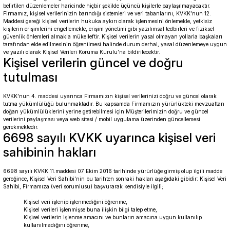
belirtilen düzenlemeler haricinde hiçbir şekilde üçüncü kişilerle paylaşılmayacaktır.
Firmamız, kişisel verilerinizin barındığı sistemleri ve veri tabanlarını, KVKK’nun 12.
Maddesi gereği kişisel verilerin hukuka aykırı olarak işlenmesini önlemekle, yetkisiz
kişilerin erişimlerini engellemekle, erişim yönetimi gibi yazılımsal tedbirleri ve fiziksel
güvenlik önlemleri almakla mükelleftir. Kişisel verilerin yasal olmayan yollarla başkaları
tarafından elde edilmesinin öğrenilmesi halinde durum derhal, yasal düzenlemeye uygun
ve yazılı olarak Kişisel Verileri Koruma Kurulu’na bildirilecektir.
Kişisel verilerin güncel ve doğru
tutulması
KVKK’nun 4. maddesi uyarınca Firmamızın kişisel verilerinizi doğru ve güncel olarak
tutma yükümlülüğü bulunmaktadır. Bu kapsamda Firmamızın yürürlükteki mevzuattan
doğan yükümlülüklerini yerine getirebilmesi için Müşterilerimizin doğru ve güncel
verilerini paylaşması veya web sitesi / mobil uygulama üzerinden güncellemesi
gerekmektedir.
6698 sayılı KVKK uyarınca kişisel veri
sahibinin hakları
6698 sayılı KVKK 11.maddesi 07 Ekim 2016 tarihinde yürürlüğe girmiş olup ilgili madde
gereğince, Kişisel Veri Sahibi’nin bu tarihten sonraki hakları aşağıdaki gibidir: Kişisel Veri
Sahibi, Firmamıza (veri sorumlusu) başvurarak kendisiyle ilgili;
Kişisel veri işlenip işlenmediğini öğrenme,
Kişisel verileri işlenmişse buna ilişkin bilgi talep etme,
Kişisel verilerin işlenme amacını ve bunların amacına uygun kullanılıp
kullanılmadığını öğrenme,