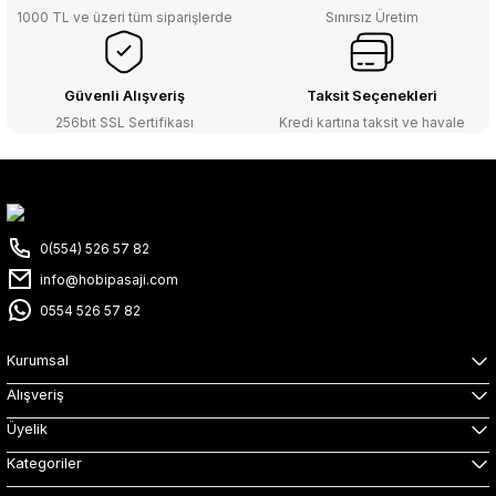
1000 TL ve üzeri tüm siparişlerde
Sınırsız Üretim
Güvenli Alışveriş
Taksit Seçenekleri
256bit SSL Sertifikası
Kredi kartına taksit ve havale
0(554) 526 57 82
info@hobipasaji.com
0554 526 57 82
Kurumsal
Alışveriş
Üyelik
Kategoriler