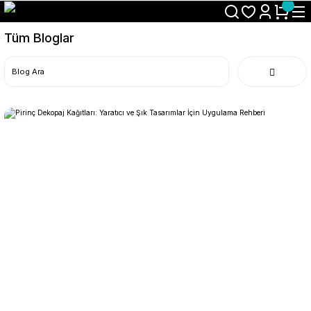
Size Özel "HG10" Koduyla Sepette Hemen %10 İndirimi Kaçırma
Tüm Bloglar