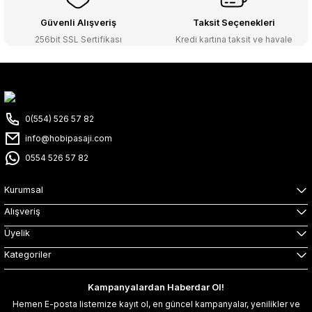
Güvenli Alışveriş
Taksit Seçenekleri
256bit SSL Sertifikası
Kredi kartına taksit ve havale
0(554) 526 57 82
info@hobipasaji.com
0554 526 57 82
Kurumsal
Alışveriş
Üyelik
Kategoriler
Kampanyalardan Haberdar Ol!
Hemen E-posta listemize kayıt ol, en güncel kampanyalar, yenilikler ve