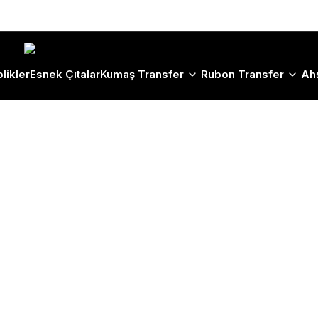
Size Özel "HG10" Koduyla Sepette Hemen %10 İndirimi Kaçırma
likler
Esnek Çıtalar
Kumaş Transfer
Rubon Transfer
Ah