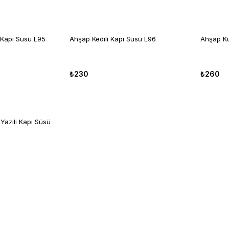
 Kapı Süsü L95
Ahşap Kedili Kapı Süsü L96
Ahşap Ku
₺230
₺260
azılı Kapı Süsü