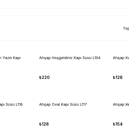
Top
 Yazılı Kapı
Ahşap Hoşgeldiniz Kapı Süsü L104
Ahşap Ka
₺220
₺128
pı Süsü L116
Ahşap Oval Kapı Süsü L117
Ahşap Ke
₺128
₺154