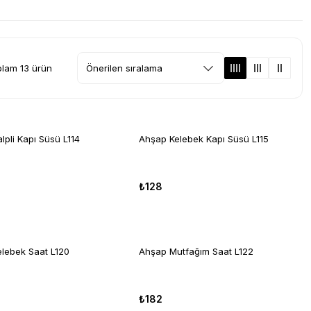
lam 13 ürün
lpli Kapı Süsü L114
Ahşap Kelebek Kapı Süsü L115
₺128
lebek Saat L120
Ahşap Mutfağım Saat L122
₺182