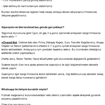
- CVV numarasını yanlış girmiş olabilirsiniz.
- İptal edilmiş bir kart kullanıyor olabilirsiniz.
Bunları kontrol etmenize rağmen hata mesajı almaya devam ediyorsanız firmamızla
iletişime geçebilirsiniz.
Siparişimi verdim teslimat kaç günde gerçekleşir?
Yoğunluk durumuna göre 1 gün, en geç 3 iş günü içerisinde anlaşmalı kargo firmasına
teslim edilir. *
*Önemli Not
: Üretime tabi olan Pirinç Dekopaj Kağıdı, Sulu Transfer Kağıtlarımız, Ahşap
Objeler ve Stencil Şablonlarımız ortalam 5-7 iş günü içinde anlaşmalı kargo firmasına
teslim edilmektedir. Anlayışınız için şimdiden teşekkür ederiz. Bu ürünlerden dilediğiniz
adetlerde üretim yapmaktayız.
(Hafta sonu, Resmi Tatiller, Hava Muafiyetleri gibi durumlarda değişkenlik gösterebilir)
Sisteme kayıtlı Gsm ve e-posta adresinize siparişiniz ile ilgili bilgilendirmeler otomatik
olarak yapılır.
Siparişiniz ilgili kargo firmasına teslim edildikten sonra, Cep telefonunuza otomatik mesaj
olarak kargo takip numaranız gönderilir.
Whatsapp ile iletişim kurabilir miyim?
Fiziksel mağazamız bulunmamaktadır web sitemiz üzerinden sepete ekleyerek güvenle
alışveriş yapabilirsiniz.
Diğer tüm sorularınız için,