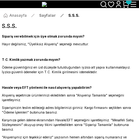
Size Özel "HG10" Koduyla Sepette Hemen %10 İndirimi Kaçırma
Anasayfa
Sayfalar
S.S.S.
S.S.S.
Sipariş verebilmek için üye olmak zorunda mıyım?
Hayır değilsiniz, "Üyeliksiz Alışveriş" seçeneği mevcuttur.
T.C. Kimlik yazmak zorunda mıyım?
Ödeme güvenliğiniz en üst düzeyde tutulduğundan iyzico alt yapısı kullanmaktayız.
İyzico güvenli ödemeler için T.C. Kimlik girilmesini istemektedir.
Havale veya EFT yöntemi ile nasıl alışveriş yapabilirim?
Alışveriş sepetinize ürünlerinizi ekledikten sonra "Alışverişi Tamamla" seçeneğini
işaretleyiniz.
Siparişinizin teslim edileceği adres bilgilerinizi giriniz. Kargo firmasını seçtikten sonra
"Ödeme İşlemleri" butonuna basınız.
Karşınıza gelen ödeme ekranından Havale/EFT seçeneğini işaretleyiniz. "Mesafeli Satış
Sözleşmesini" okuyup onay tikini işaretledikten sonra "Siparişi Tamamla" butonuna
basınız.
"Alışverişiniz için teşekkür ederiz" yazısının hemen altından sipariş numaranız ve