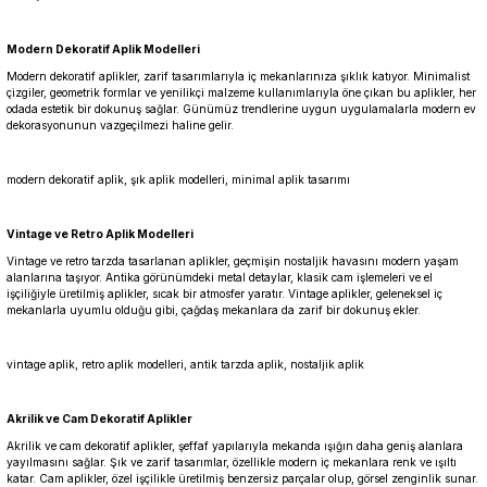
Modern Dekoratif Aplik Modelleri
Modern dekoratif aplikler, zarif tasarımlarıyla iç mekanlarınıza şıklık katıyor. Minimalist
çizgiler, geometrik formlar ve yenilikçi malzeme kullanımlarıyla öne çıkan bu aplikler, her
odada estetik bir dokunuş sağlar. Günümüz trendlerine uygun uygulamalarla modern ev
dekorasyonunun vazgeçilmezi haline gelir.
modern dekoratif aplik, şık aplik modelleri, minimal aplik tasarımı
Vintage ve Retro Aplik Modelleri
Vintage ve retro tarzda tasarlanan aplikler, geçmişin nostaljik havasını modern yaşam
alanlarına taşıyor. Antika görünümdeki metal detaylar, klasik cam işlemeleri ve el
işçiliğiyle üretilmiş aplikler, sıcak bir atmosfer yaratır. Vintage aplikler, geleneksel iç
mekanlarla uyumlu olduğu gibi, çağdaş mekanlara da zarif bir dokunuş ekler.
vintage aplik, retro aplik modelleri, antik tarzda aplik, nostaljik aplik
Akrilik ve Cam Dekoratif Aplikler
Akrilik ve cam dekoratif aplikler, şeffaf yapılarıyla mekanda ışığın daha geniş alanlara
yayılmasını sağlar. Şık ve zarif tasarımlar, özellikle modern iç mekanlara renk ve ışıltı
katar. Cam aplikler, özel işçilikle üretilmiş benzersiz parçalar olup, görsel zenginlik sunar.