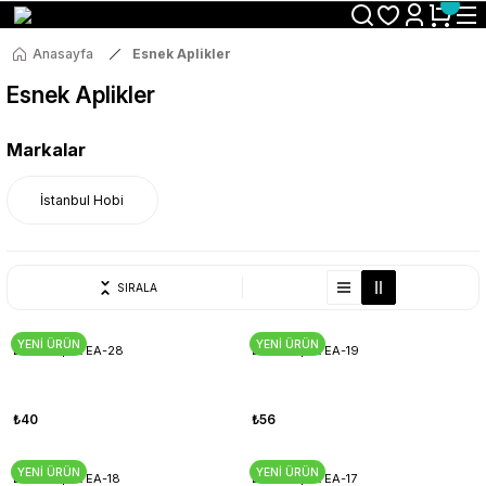
Size Özel "HG10" Koduyla Sepette Hemen %10 İndirimi Kaçırma
Anasayfa
Esnek Aplikler
Esnek Aplikler
Markalar
İstanbul Hobi
SIRALA
YENİ ÜRÜN
YENİ ÜRÜN
Esnek Aplik EA-28
Esnek Aplik EA-19
₺40
₺56
YENİ ÜRÜN
YENİ ÜRÜN
Esnek Aplik EA-18
Esnek Aplik EA-17