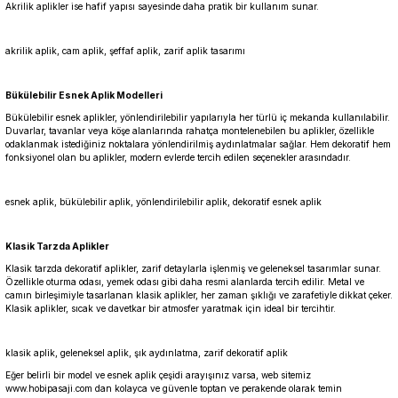
Akrilik aplikler ise hafif yapısı sayesinde daha pratik bir kullanım sunar.
akrilik aplik, cam aplik, şeffaf aplik, zarif aplik tasarımı
Bükülebilir Esnek Aplik Modelleri
Bükülebilir esnek aplikler, yönlendirilebilir yapılarıyla her türlü iç mekanda kullanılabilir.
Duvarlar, tavanlar veya köşe alanlarında rahatça montelenebilen bu aplikler, özellikle
odaklanmak istediğiniz noktalara yönlendirilmiş aydınlatmalar sağlar. Hem dekoratif hem
fonksiyonel olan bu aplikler, modern evlerde tercih edilen seçenekler arasındadır.
esnek aplik, bükülebilir aplik, yönlendirilebilir aplik, dekoratif esnek aplik
Klasik Tarzda Aplikler
Klasik tarzda dekoratif aplikler, zarif detaylarla işlenmiş ve geleneksel tasarımlar sunar.
Özellikle oturma odası, yemek odası gibi daha resmi alanlarda tercih edilir. Metal ve
camın birleşimiyle tasarlanan klasik aplikler, her zaman şıklığı ve zarafetiyle dikkat çeker.
Klasik aplikler, sıcak ve davetkar bir atmosfer yaratmak için ideal bir tercihtir.
klasik aplik, geleneksel aplik, şık aydınlatma, zarif dekoratif aplik
Eğer belirli bir model ve esnek aplik çeşidi arayışınız varsa, web sitemiz
www.hobipasaji.com
dan kolayca ve güvenle toptan ve perakende olarak temin