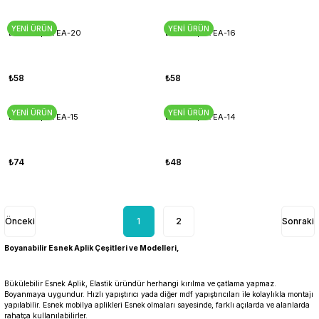
YENİ ÜRÜN
YENİ ÜRÜN
Esnek Aplik EA-20
Esnek Aplik EA-16
₺58
₺58
YENİ ÜRÜN
YENİ ÜRÜN
Esnek Aplik EA-15
Esnek Aplik EA-14
₺74
₺48
1
2
Boyanabilir Esnek Aplik Çeşitleri ve Modelleri,
Bükülebilir Esnek Aplik, Elastik üründür herhangi kırılma ve çatlama yapmaz.
Boyanmaya uygundur. Hızlı yapıştırıcı yada diğer mdf yapıştırıcıları ile kolaylıkla montajı
yapılabilir. Esnek mobilya aplikleri Esnek olmaları sayesinde, farklı açılarda ve alanlarda
rahatça kullanılabilirler.