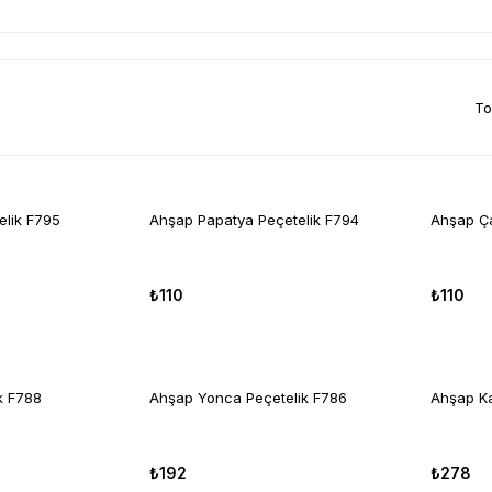
To
elik F795
Ahşap Papatya Peçetelik F794
Ahşap Ça
₺110
₺110
ik F788
Ahşap Yonca Peçetelik F786
Ahşap Ka
₺192
₺278