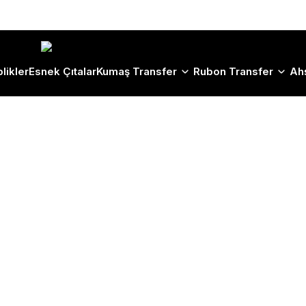
Size Özel "HG10" Koduyla Sepette Hemen %10 İndirimi Kaçırma
likler
Esnek Çıtalar
Kumaş Transfer
Rubon Transfer
Ah