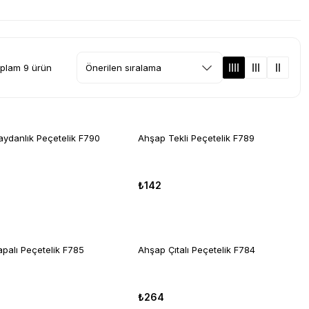
plam 9 ürün
ydanlık Peçetelik F790
Ahşap Tekli Peçetelik F789
₺142
palı Peçetelik F785
Ahşap Çıtalı Peçetelik F784
₺264