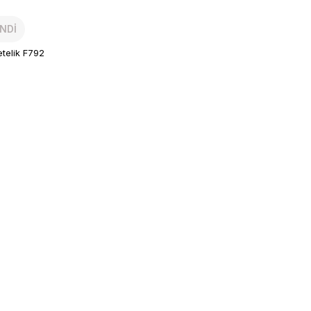
NDİ
telik F792