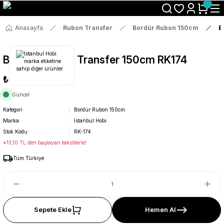
Size Özel "HG10" Koduyla Sepette Hemen %10 İndirimi Kaçırma
Anasayfa
Rubon Transfer
Bordür Rubon 150cm
B
Bordür Rub On Transfer 150cm RK174
₺69
Güncel
Kategori
Bordür Rubon 150cm
Marka
İstanbul Hobi
Stok Kodu
RK-174
*13,10 TL den başlayan taksitlerle!
Tüm Türkiye
Sepete Ekle
Hemen Al