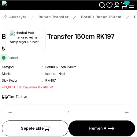
Size Özel "HG10" Koduyla Sepette Hemen %10 İndirimi Kaçırma
Anasayfa
Rubon Transfer
Bordür Rubon 150cm
B
Bordür Rub On Transfer 150cm RK197
₺69
Güncel
Kategori
Bordür Rubon 150cm
Marka
İstanbul Hobi
Stok Kodu
RK-197
*13,10 TL den başlayan taksitlerle!
Tüm Türkiye
Sepete Ekle
Hemen Al