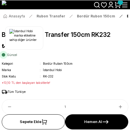
Size Özel "HG10" Koduyla Sepette Hemen %10 İndirimi Kaçırma
Anasayfa
Rubon Transfer
Bordür Rubon 150cm
B
Bordür Rub On Transfer 150cm RK232
₺69
Güncel
Kategori
Bordür Rubon 150cm
Marka
İstanbul Hobi
Stok Kodu
RK-232
*13,10 TL den başlayan taksitlerle!
Tüm Türkiye
Sepete Ekle
Hemen Al