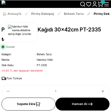
Size Özel "HG10" Koduyla Sepette Hemen %10 İndirimi Kaçırma
Anasayfa
Pirinç Dekopaj
Bohem Tarzı
Pirinç Dek
Pirinç Dekopaj Kağıdı 30x42cm PT-2335
₺36
Güncel
Kategori
Bohem Tarzı
Marka
İstanbul Hobi
Stok Kodu
PT-2335
*6,83 TL den başlayan taksitlerle!
Tüm Türkiye
Sepete Ekle
Hemen Al