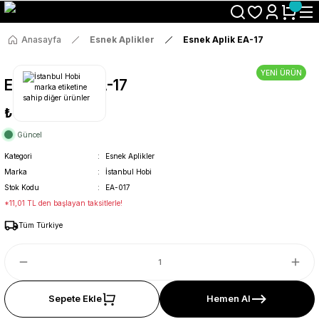
Size Özel "HG10" Koduyla Sepette Hemen %10 İndirimi Kaçırma
Anasayfa
Esnek Aplikler
Esnek Aplik EA-17
YENİ ÜRÜN
Esnek Aplik EA-17
₺58
Güncel
Kategori
Esnek Aplikler
Marka
İstanbul Hobi
Stok Kodu
EA-017
*11,01 TL den başlayan taksitlerle!
Tüm Türkiye
Sepete Ekle
Hemen Al