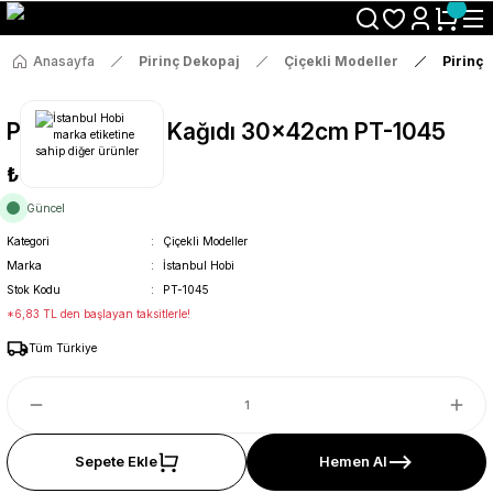
Size Özel "HG10" Koduyla Sepette Hemen %10 İndirimi Kaçırma
Anasayfa
Pirinç Dekopaj
Çiçekli Modeller
Pirinç
Pirinç Dekopaj Kağıdı 30x42cm PT-1045
₺36
Güncel
Kategori
Çiçekli Modeller
Marka
İstanbul Hobi
Stok Kodu
PT-1045
*6,83 TL den başlayan taksitlerle!
Tüm Türkiye
Sepete Ekle
Hemen Al