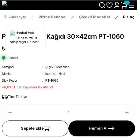
Size Özel "HG10" Koduyla Sepette Hemen %10 İndirimi Kaçırma
Anasayfa
Pirinç Dekopaj
Çiçekli Modeller
Pirinç
Pirinç Dekopaj Kağıdı 30x42cm PT-1060
₺36
Güncel
Kategori
Çiçekli Modeller
Marka
İstanbul Hobi
Stok Kodu
PT-1060
*6,83 TL den başlayan taksitlerle!
Tüm Türkiye
Sepete Ekle
Hemen Al