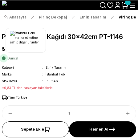
Size Özel "HG10" Koduyla Sepette Hemen %10 İndirimi Kaçırma
Anasayfa
Pirinç Dekopaj
Etnik Tasarım
Pirinç De
Pirinç Dekopaj Kağıdı 30x42cm PT-1146
₺36
Güncel
Kategori
Etnik Tasarım
Marka
İstanbul Hobi
Stok Kodu
PT-1146
*6,83 TL den başlayan taksitlerle!
Tüm Türkiye
Sepete Ekle
Hemen Al