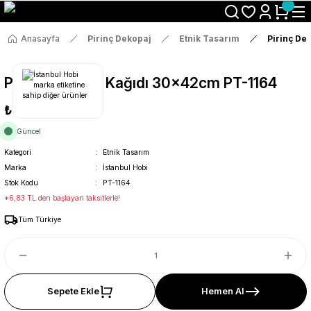
Size Özel "HG10" Koduyla Sepette Hemen %10 İndirimi Kaçırma
Anasayfa
Pirinç Dekopaj
Etnik Tasarım
Pirinç De
Pirinç Dekopaj Kağıdı 30x42cm PT-1164
₺36
Güncel
Kategori
Etnik Tasarım
Marka
İstanbul Hobi
Stok Kodu
PT-1164
*6,83 TL den başlayan taksitlerle!
Tüm Türkiye
Sepete Ekle
Hemen Al