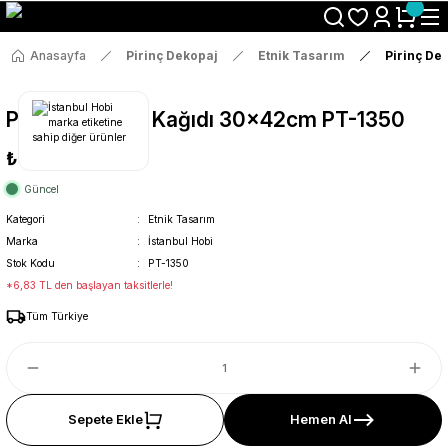
Size Özel "HG10" Koduyla Sepette Hemen %10 İndirimi Kaçırma
Anasayfa
Pirinç Dekopaj
Etnik Tasarım
Pirinç De
Pirinç Dekopaj Kağıdı 30x42cm PT-1350
₺36
Güncel
Kategori
Etnik Tasarım
Marka
İstanbul Hobi
Stok Kodu
PT-1350
*6,83 TL den başlayan taksitlerle!
Tüm Türkiye
Sepete Ekle
Hemen Al