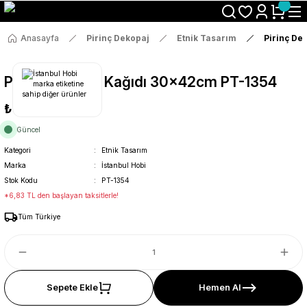
Size Özel "HG10" Koduyla Sepette Hemen %10 İndirimi Kaçırma
Anasayfa
Pirinç Dekopaj
Etnik Tasarım
Pirinç De
Pirinç Dekopaj Kağıdı 30x42cm PT-1354
₺36
Güncel
Kategori
Etnik Tasarım
Marka
İstanbul Hobi
Stok Kodu
PT-1354
*6,83 TL den başlayan taksitlerle!
Tüm Türkiye
Sepete Ekle
Hemen Al