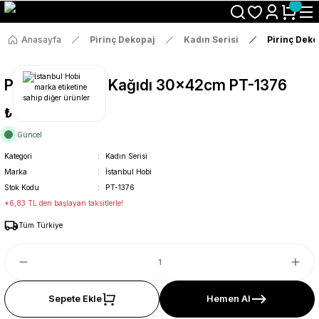
Size Özel "HG10" Koduyla Sepette Hemen %10 İndirimi Kaçırma
Anasayfa
Pirinç Dekopaj
Kadın Serisi
Pirinç Dek
Pirinç Dekopaj Kağıdı 30x42cm PT-1376
₺36
Güncel
Kategori
Kadın Serisi
Marka
İstanbul Hobi
Stok Kodu
PT-1376
*6,83 TL den başlayan taksitlerle!
Tüm Türkiye
Sepete Ekle
Hemen Al