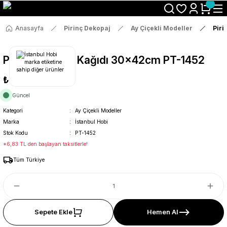
Size Özel "HG10" Koduyla Sepette Hemen %10 İndirimi Kaçırma
Anasayfa
Pirinç Dekopaj
Ay Çiçekli Modeller
Piri
Pirinç Dekopaj Kağıdı 30x42cm PT-1452
₺36
Güncel
Kategori
Ay Çiçekli Modeller
Marka
İstanbul Hobi
Stok Kodu
PT-1452
*6,83 TL den başlayan taksitlerle!
Tüm Türkiye
Sepete Ekle
Hemen Al