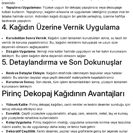
önemlidir.
Yapıştırıcı Uygulaması:
Yüzeye uygun bir dekopaj yapıştırıcısı veya decoupage
tutkalı kullanın. Yapıştırıcıyı, kağıdın arkasına ve uygulamak istediğiniz yüzeye ince bir
tabaka halinde sürün. Ardından kağıdı düzgün bir şekilde yerleştirip, üzerine hafifçe
bastırarak yapıştırın.
4. Kağıdın Üzerine Vernik Uygulama
Kuruduktan Sonra Vernik:
Kağıdın üzeri tamamen kuruduktan sonra, su bazlı bir
vernik ile koruma yapabilirsiniz. Bu, kağıdın renklerini koruyacak ve uzun süre
dayanıklı olmasını sağlayacaktır.
Düzgün Uygulama:
Verniği ince katlar halinde uygulayın ve her katın kurumasını
bekleyin. Bu işlem kağıdın daha dayanıklı olmasını sağlar.
5. Detaylandırma ve Son Dokunuşlar
Renk ve Detaylar Ekleyin:
Kağıdın etrafında istenmeyen boşluklar veya hatalar
olabilir. Bu alanları boyalar veya çeşitli dekoratif materyallerle kapatabilirsiniz.
Kuruma ve Sonuç:
Son olarak, tüm işlemi tamamladıktan sonra, yüzeyin tamamen
kurumasını bekleyin.
Pirinç Dekopaj Kağıdının Avantajları
Yüksek Kalite:
Pirinç dekopaj kağıtları, canlı renkler ve keskin desenler sunduğu için
sonuç oldukça etkileyici olur.
Esneklik:
Çeşitli yüzeylere uygulanabilir; ahşap, cam, seramik, metal, taş ve kumaş
gibi yüzeylerde rahatlıkla kullanılabilir.
Kolay Uygulama:
Pirinç kağıdının inceliği, uygulama sırasında kırılma veya bozulma
riskini azaltır, bu da uygulamayı daha kolay ve temiz hale getirir.
Dekoratif Çeşitlilik:
Farklı desenler, yazılar veya grafiklerle geniş bir seçenek sunar.