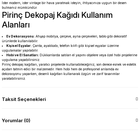
İster modern, ister vintage bir hava yaratmak isteyin, ihtiyacınıza uygun bir desen
bulmanız mümkündür.
Pirinç Dekopaj Kağıdı Kullanım
Alanları
Ev Dekorasyonu:
Ahşap mobilya, çerçeve, ayna çerçeveleri, tablo gibi dekoratif
ürünlerde kullanılabilir.
Kişisel Eşyalar:
Çanta, ayakkabı, telefon kılıfı gibi kişisel eşyalar üzerine
uygulamalar yapılabilir.
Hobi ve El Sanatları:
Dükkanlarda satılan el yapımı objelere veya özel hobi projelerine
uygulama yapabilirsiniz.
Pirinç dekopaj kağıtları, yaratıcı projelerde kullanabileceğiniz, son derece esnek ve estetik
açıdan tatmin edici bir malzemedir. Hem hobi hem de profesyonel anlamda ev
dekorasyonu yaparken, desenli kağıtları kullanarak özgün ve zarif tasarımlar
yaratabilirsiniz.
Taksit Seçenekleri
Yorumlar (0)