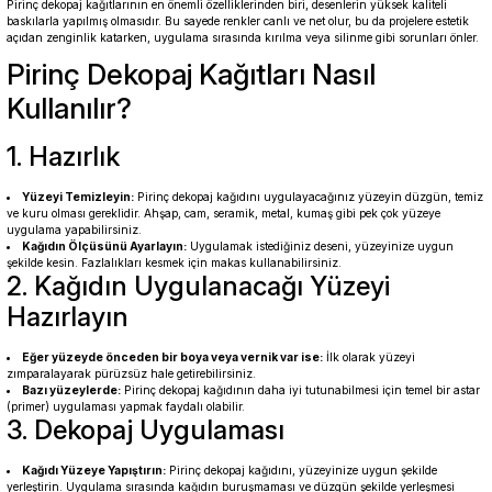
Pirinç dekopaj kağıtlarının en önemli özelliklerinden biri, desenlerin yüksek kaliteli
baskılarla yapılmış olmasıdır. Bu sayede renkler canlı ve net olur, bu da projelere estetik
açıdan zenginlik katarken, uygulama sırasında kırılma veya silinme gibi sorunları önler.
Pirinç Dekopaj Kağıtları Nasıl
Kullanılır?
1. Hazırlık
Yüzeyi Temizleyin:
Pirinç dekopaj kağıdını uygulayacağınız yüzeyin düzgün, temiz
ve kuru olması gereklidir. Ahşap, cam, seramik, metal, kumaş gibi pek çok yüzeye
uygulama yapabilirsiniz.
Kağıdın Ölçüsünü Ayarlayın:
Uygulamak istediğiniz deseni, yüzeyinize uygun
şekilde kesin. Fazlalıkları kesmek için makas kullanabilirsiniz.
2. Kağıdın Uygulanacağı Yüzeyi
Hazırlayın
Eğer yüzeyde önceden bir boya veya vernik var ise:
İlk olarak yüzeyi
zımparalayarak pürüzsüz hale getirebilirsiniz.
Bazı yüzeylerde:
Pirinç dekopaj kağıdının daha iyi tutunabilmesi için temel bir astar
(primer) uygulaması yapmak faydalı olabilir.
3. Dekopaj Uygulaması
Kağıdı Yüzeye Yapıştırın:
Pirinç dekopaj kağıdını, yüzeyinize uygun şekilde
yerleştirin. Uygulama sırasında kağıdın buruşmaması ve düzgün şekilde yerleşmesi