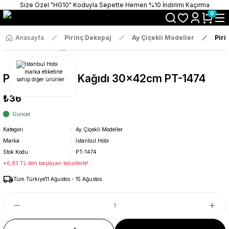
Size Özel "HG10" Koduyla Sepette Hemen %10 İndirimi Kaçırma
0
Anasayfa
Pirinç Dekopaj
Ay Çiçekli Modeller
Piri
Pirinç Dekopaj Kağıdı 30x42cm PT-1474
₺36
Güncel
Kategori
Ay Çiçekli Modeller
Marka
İstanbul Hobi
Stok Kodu
PT-1474
*6,83 TL den başlayan taksitlerle!
Tüm Türkiye
11 Ağustos - 15 Ağustos