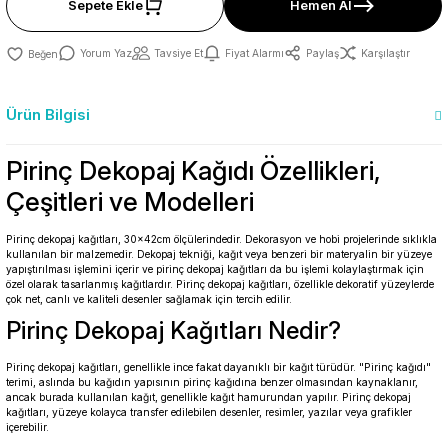
Sepete Ekle
Hemen Al
Yorum Yaz
Tavsiye Et
Fiyat Alarmı
Paylaş
Karşılaştır
Ürün Bilgisi
Pirinç Dekopaj Kağıdı Özellikleri,
Çeşitleri ve Modelleri
Pirinç dekopaj kağıtları, 30x42cm ölçülerindedir. Dekorasyon ve hobi projelerinde sıklıkla
kullanılan bir malzemedir. Dekopaj tekniği, kağıt veya benzeri bir materyalin bir yüzeye
yapıştırılması işlemini içerir ve pirinç dekopaj kağıtları da bu işlemi kolaylaştırmak için
özel olarak tasarlanmış kağıtlardır. Pirinç dekopaj kağıtları, özellikle dekoratif yüzeylerde
çok net, canlı ve kaliteli desenler sağlamak için tercih edilir.
Pirinç Dekopaj Kağıtları Nedir?
Pirinç dekopaj kağıtları, genellikle ince fakat dayanıklı bir kağıt türüdür. "Pirinç kağıdı"
terimi, aslında bu kağıdın yapısının pirinç kağıdına benzer olmasından kaynaklanır,
ancak burada kullanılan kağıt, genellikle kağıt hamurundan yapılır. Pirinç dekopaj
kağıtları, yüzeye kolayca transfer edilebilen desenler, resimler, yazılar veya grafikler
içerebilir.