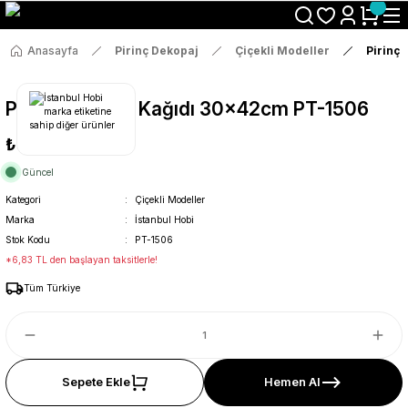
Size Özel "HG10" Koduyla Sepette Hemen %10 İndirimi Kaçırma
Anasayfa
Pirinç Dekopaj
Çiçekli Modeller
Pirinç
Pirinç Dekopaj Kağıdı 30x42cm PT-1506
₺36
Güncel
Kategori
Çiçekli Modeller
Marka
İstanbul Hobi
Stok Kodu
PT-1506
*6,83 TL den başlayan taksitlerle!
Tüm Türkiye
Sepete Ekle
Hemen Al