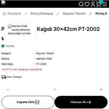
Size Özel "HG10" Koduyla Sepette Hemen %10 İndirimi Kaçırma
Anasayfa
Pirinç Dekopaj
Hayvan Temalı
Pirinç D
Pirinç Dekopaj Kağıdı 30x42cm PT-2002
₺36
Güncel
Kategori
Hayvan Temalı
Marka
İstanbul Hobi
Stok Kodu
PT-2002
*6,83 TL den başlayan taksitlerle!
Tüm Türkiye
Sepete Ekle
Hemen Al