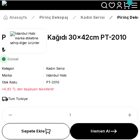
Size Özel "HG10" Koduyla Sepette Hemen %10 İndirimi Kaçırma
Anasayfa
Pirinç Dekopaj
Kadın Serisi
Pirinç Dek
Pirinç Dekopaj Kağıdı 30x42cm PT-2010
₺36
Güncel
Kategori
Kadın Serisi
Marka
İstanbul Hobi
Stok Kodu
PT-2010
*6,83 TL den başlayan taksitlerle!
Tüm Türkiye
Sepete Ekle
Hemen Al