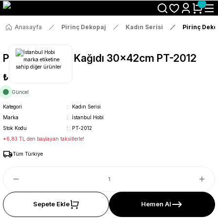
Size Özel "HG10" Koduyla Sepette Hemen %10 İndirimi Kaçırma
Anasayfa
Pirinç Dekopaj
Kadın Serisi
Pirinç Dek
Pirinç Dekopaj Kağıdı 30x42cm PT-2012
₺36
Güncel
Kategori
Kadın Serisi
Marka
İstanbul Hobi
Stok Kodu
PT-2012
*6,83 TL den başlayan taksitlerle!
Tüm Türkiye
Sepete Ekle
Hemen Al