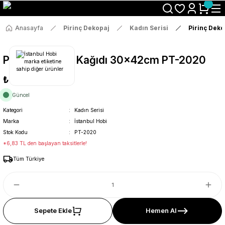
Size Özel "HG10" Koduyla Sepette Hemen %10 İndirimi Kaçırma
Anasayfa
Pirinç Dekopaj
Kadın Serisi
Pirinç Dek
Pirinç Dekopaj Kağıdı 30x42cm PT-2020
₺36
Güncel
Kategori
Kadın Serisi
Marka
İstanbul Hobi
Stok Kodu
PT-2020
*6,83 TL den başlayan taksitlerle!
Tüm Türkiye
Sepete Ekle
Hemen Al