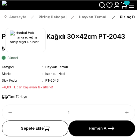
Size Özel "HG10" Koduyla Sepette Hemen %10 İndirimi Kaçırma
Anasayfa
Pirinç Dekopaj
Hayvan Temalı
Pirinç D
Pirinç Dekopaj Kağıdı 30x42cm PT-2043
₺36
Güncel
Kategori
Hayvan Temalı
Marka
İstanbul Hobi
Stok Kodu
PT-2043
*6,83 TL den başlayan taksitlerle!
Tüm Türkiye
Sepete Ekle
Hemen Al