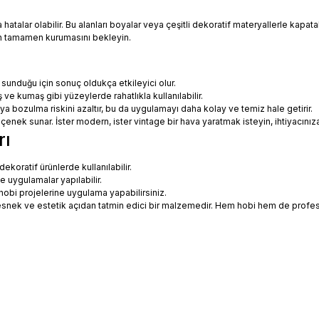
talar olabilir. Bu alanları boyalar veya çeşitli dekoratif materyallerle kapatabi
in tamamen kurumasını bekleyin.
 sunduğu için sonuç oldukça etkileyici olur.
 ve kumaş gibi yüzeylerde rahatlıkla kullanılabilir.
eya bozulma riskini azaltır, bu da uygulamayı daha kolay ve temiz hale getirir.
 seçenek sunar. İster modern, ister vintage bir hava yaratmak isteyin, ihtiyac
rı
koratif ürünlerde kullanılabilir.
ne uygulamalar yapılabilir.
hobi projelerine uygulama yapabilirsiniz.
ce esnek ve estetik açıdan tatmin edici bir malzemedir. Hem hobi hem de prof