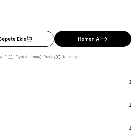
Sepete Ekle
Hemen Al
ye Et
Fiyat Alarmı
Paylaş
Karşılaştır