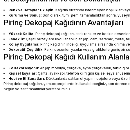
Renk ve Detaylar Ekleyin:
Kağıdın etrafında istenmeyen boşluklar veya ha
Kuruma ve Sonuç:
Son olarak, tüm işlemi tamamladıktan sonra, yüzey
Pirinç Dekopaj Kağıdının Avantajları
Yüksek Kalite:
Pirinç dekopaj kağıtları, canlı renkler ve keskin desenler
Esneklik:
Çeşitli yüzeylere uygulanabilir; ahşap, cam, seramik, metal, taş
Kolay Uygulama:
Pirinç kağıdının inceliği, uygulama sırasında kırılma v
Dekoratif Çeşitlilik:
Farklı desenler, yazılar veya grafiklerle geniş bir
Pirinç Dekopaj Kağıdı Kullanım Alanla
Ev Dekorasyonu:
Ahşap mobilya, çerçeve, ayna çerçeveleri, tablo gibi de
Kişisel Eşyalar:
Çanta, ayakkabı, telefon kılıfı gibi kişisel eşyalar üzeri
Hobi ve El Sanatları:
Dükkanlarda satılan el yapımı objelere veya özel 
Pirinç dekopaj kağıtları, yaratıcı projelerde kullanabileceğiniz, son dere
özgün ve zarif tasarımlar yaratabilirsiniz.