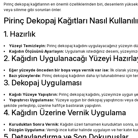
Pirinç dekopaj kağıtlarının en önemli özelliklerinden biri, desenlerin yüksek
veya silinme gibi sorunları önler.
Pirinç Dekopaj Kağıtları Nasıl Kullanılı
1. Hazırlık
Yüzeyi Temizleyin:
Pirinç dekopaj kağıdını uygulayacağınız yüzeyin dü
Kağıdın Ölçüsünü Ayarlayın:
Uygulamak istediğiniz deseni, yüzeyinize 
2. Kağıdın Uygulanacağı Yüzeyi Hazırla
Eğer yüzeyde önceden bir boya veya vernik var ise:
İlk olarak yüzey
Bazı yüzeylerde:
Pirinç dekopaj kağıdının daha iyi tutunabilmesi için te
3. Dekopaj Uygulaması
Kağıdı Yüzeye Yapıştırın:
Pirinç dekopaj kağıdını, yüzeyinize uygun ş
Yapıştırıcı Uygulaması:
Yüzeye uygun bir dekopaj yapıştırıcısı veya dec
şekilde yerleştirip, üzerine hafifçe bastırarak yapıştırın.
4. Kağıdın Üzerine Vernik Uygulama
Kuruduktan Sonra Vernik:
Kağıdın üzeri tamamen kuruduktan sonra, su b
Düzgün Uygulama:
Verniği ince katlar halinde uygulayın ve her katın k
5. Detaylandırma ve Son Dokunuşlar