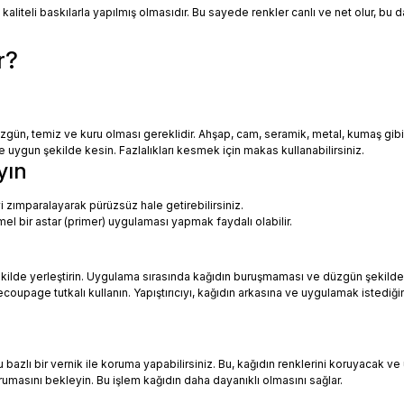
 kaliteli baskılarla yapılmış olmasıdır. Bu sayede renkler canlı ve net olur, bu
r?
zgün, temiz ve kuru olması gereklidir. Ahşap, cam, seramik, metal, kumaş gib
uygun şekilde kesin. Fazlalıkları kesmek için makas kullanabilirsiniz.
yın
i zımparalayarak pürüzsüz hale getirebilirsiniz.
mel bir astar (primer) uygulaması yapmak faydalı olabilir.
ekilde yerleştirin. Uygulama sırasında kağıdın buruşmaması ve düzgün şekilde
oupage tutkalı kullanın. Yapıştırıcıyı, kağıdın arkasına ve uygulamak istediği
azlı bir vernik ile koruma yapabilirsiniz. Bu, kağıdın renklerini koruyacak ve 
urumasını bekleyin. Bu işlem kağıdın daha dayanıklı olmasını sağlar.