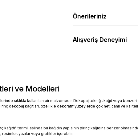
Önerileriniz
Alışveriş Deneyimi
tleri ve Modelleri
inde sıklıkla kullanılan bir malzemedir. Dekopaj tekniği, kağıt veya benzeri bi
Pirinç dekopaj kağıtları, özellikle dekoratif yüzeylerde çok net, canlı ve kalitel
Pirinç kağıdı" terimi, aslında bu kağıdın yapısının pirinç kağıdına benzer olması
resimler, yazılar veya grafikler içerebilir.