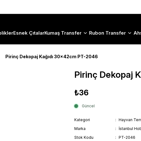
Size Özel "HG10" Koduyla Sepette Hemen %10 İndirimi Kaçırma
likler
Esnek Çıtalar
Kumaş Transfer
Rubon Transfer
Ah
Pirinç Dekopaj Kağıdı 30x42cm PT-2046
Pirinç Dekopaj
₺36
Güncel
Kategori
Hayvan Tem
Marka
İstanbul Hob
Stok Kodu
PT-2046