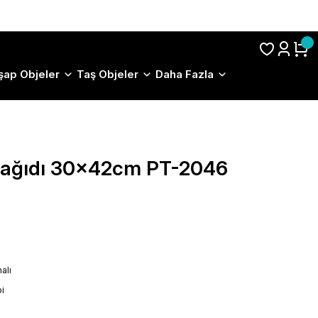
S.S.S.
şap Objeler
Taş Objeler
Daha Fazla
 Kağıdı 30x42cm PT-2046
alı
i