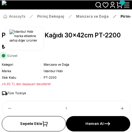
Size Özel "HG10" Koduyla Sepette Hemen %10 İndirimi Kaçırma
Anasayfa
Pirinç Dekopaj
Manzara ve Doğa
Pirin
Pirinç Dekopaj Kağıdı 30x42cm PT-2200
₺36
Güncel
Kategori
Manzara ve Doğa
Marka
İstanbul Hobi
Stok Kodu
PT-2200
*6,83 TL den başlayan taksitlerle!
Tüm Türkiye
Sepete Ekle
Hemen Al