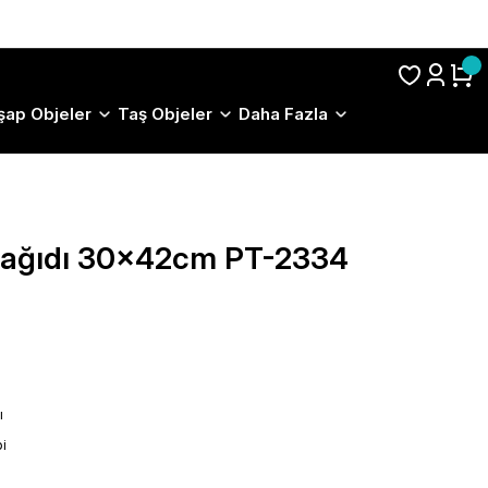
S.S.S.
şap Objeler
Taş Objeler
Daha Fazla
 Kağıdı 30x42cm PT-2334
ı
i