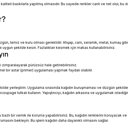
 kaliteli baskılarla yapılmış olmasıdır. Bu sayede renkler canlı ve net olur, bu
r?
zgün, temiz ve kuru olması gereklidir. Ahşap, cam, seramik, metal, kumaş gib
uygun şekilde kesin. Fazlalıkları kesmek için makas kullanabilirsiniz.
yın
i zımparalayarak pürüzsüz hale getirebilirsiniz.
mel bir astar (primer) uygulaması yapmak faydalı olabilir.
ekilde yerleştirin. Uygulama sırasında kağıdın buruşmaması ve düzgün şekilde
oupage tutkalı kullanın. Yapıştırıcıyı, kağıdın arkasına ve uygulamak istediği
azlı bir vernik ile koruma yapabilirsiniz. Bu, kağıdın renklerini koruyacak ve 
urumasını bekleyin. Bu işlem kağıdın daha dayanıklı olmasını sağlar.