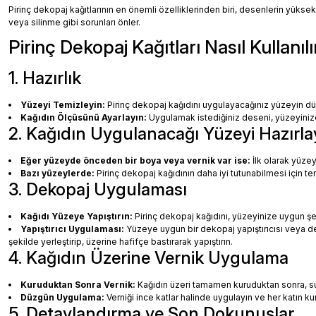
Pirinç dekopaj kağıtlarının en önemli özelliklerinden biri, desenlerin yüksek
veya silinme gibi sorunları önler.
Pirinç Dekopaj Kağıtları Nasıl Kullanılı
1. Hazırlık
Yüzeyi Temizleyin:
Pirinç dekopaj kağıdını uygulayacağınız yüzeyin dü
Kağıdın Ölçüsünü Ayarlayın:
Uygulamak istediğiniz deseni, yüzeyinize 
2. Kağıdın Uygulanacağı Yüzeyi Hazırla
Eğer yüzeyde önceden bir boya veya vernik var ise:
İlk olarak yüzey
Bazı yüzeylerde:
Pirinç dekopaj kağıdının daha iyi tutunabilmesi için te
3. Dekopaj Uygulaması
Kağıdı Yüzeye Yapıştırın:
Pirinç dekopaj kağıdını, yüzeyinize uygun ş
Yapıştırıcı Uygulaması:
Yüzeye uygun bir dekopaj yapıştırıcısı veya dec
şekilde yerleştirip, üzerine hafifçe bastırarak yapıştırın.
4. Kağıdın Üzerine Vernik Uygulama
Kuruduktan Sonra Vernik:
Kağıdın üzeri tamamen kuruduktan sonra, su b
Düzgün Uygulama:
Verniği ince katlar halinde uygulayın ve her katın k
5. Detaylandırma ve Son Dokunuşlar