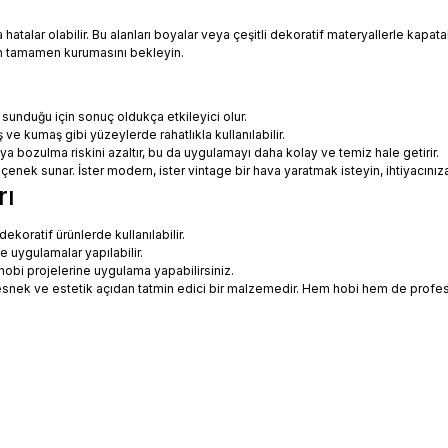
talar olabilir. Bu alanları boyalar veya çeşitli dekoratif materyallerle kapatabi
in tamamen kurumasını bekleyin.
 sunduğu için sonuç oldukça etkileyici olur.
 ve kumaş gibi yüzeylerde rahatlıkla kullanılabilir.
eya bozulma riskini azaltır, bu da uygulamayı daha kolay ve temiz hale getirir.
 seçenek sunar. İster modern, ister vintage bir hava yaratmak isteyin, ihtiyac
rı
koratif ürünlerde kullanılabilir.
ne uygulamalar yapılabilir.
hobi projelerine uygulama yapabilirsiniz.
ce esnek ve estetik açıdan tatmin edici bir malzemedir. Hem hobi hem de prof