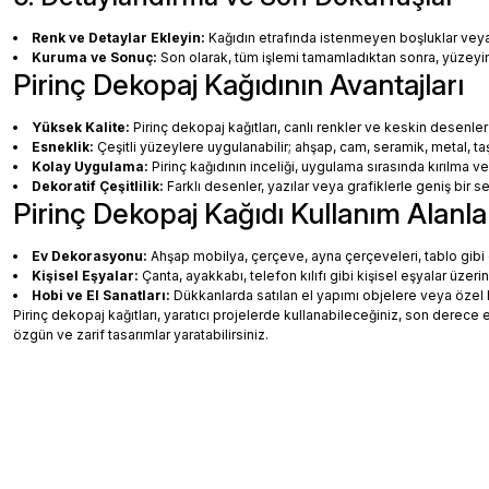
Renk ve Detaylar Ekleyin:
Kağıdın etrafında istenmeyen boşluklar veya ha
Kuruma ve Sonuç:
Son olarak, tüm işlemi tamamladıktan sonra, yüzey
Pirinç Dekopaj Kağıdının Avantajları
Yüksek Kalite:
Pirinç dekopaj kağıtları, canlı renkler ve keskin desenler
Esneklik:
Çeşitli yüzeylere uygulanabilir; ahşap, cam, seramik, metal, taş
Kolay Uygulama:
Pirinç kağıdının inceliği, uygulama sırasında kırılma v
Dekoratif Çeşitlilik:
Farklı desenler, yazılar veya grafiklerle geniş bir
Pirinç Dekopaj Kağıdı Kullanım Alanla
Ev Dekorasyonu:
Ahşap mobilya, çerçeve, ayna çerçeveleri, tablo gibi de
Kişisel Eşyalar:
Çanta, ayakkabı, telefon kılıfı gibi kişisel eşyalar üzeri
Hobi ve El Sanatları:
Dükkanlarda satılan el yapımı objelere veya özel 
Pirinç dekopaj kağıtları, yaratıcı projelerde kullanabileceğiniz, son dere
özgün ve zarif tasarımlar yaratabilirsiniz.