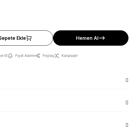
Sepete Ekle
Hemen Al
ye Et
Fiyat Alarmı
Paylaş
Karşılaştır