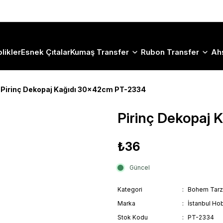
Size Özel "HG10" Koduyla Sepette Hemen %10 İndirimi Kaçırma
likler
Esnek Çıtalar
Kumaş Transfer
Rubon Transfer
Ah
Pirinç Dekopaj Kağıdı 30x42cm PT-2334
Pirinç Dekopaj
₺36
Güncel
Kategori
Bohem Tarz
Marka
İstanbul Hob
Stok Kodu
PT-2334