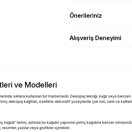
Önerileriniz
Alışveriş Deneyimi
tleri ve Modelleri
inde sıklıkla kullanılan bir malzemedir. Dekopaj tekniği, kağıt veya benzeri bi
Pirinç dekopaj kağıtları, özellikle dekoratif yüzeylerde çok net, canlı ve kalitel
Pirinç kağıdı" terimi, aslında bu kağıdın yapısının pirinç kağıdına benzer olması
resimler, yazılar veya grafikler içerebilir.