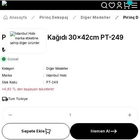
Size Özel "HG10" Koduyla Sepette Hemen %10 İndirimi Kaçırma
Anasayfa
Pirinç Dekopaj
Diğer Modeller
Pirinç 
Pirinç Dekopaj Kağıdı 30x42cm PT-249
₺36
Güncel
Kategori
Diğer Modeller
Marka
İstanbul Hobi
Stok Kodu
PT-249
*6,83 TL den başlayan taksitlerle!
Tüm Türkiye
Sepete Ekle
Hemen Al