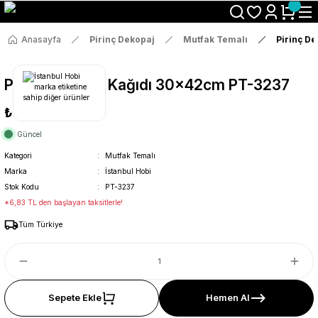
Size Özel "HG10" Koduyla Sepette Hemen %10 İndirimi Kaçırma
Anasayfa
Pirinç Dekopaj
Mutfak Temalı
Pirinç D
Pirinç Dekopaj Kağıdı 30x42cm PT-3237
₺36
Güncel
Kategori
Mutfak Temalı
Marka
İstanbul Hobi
Stok Kodu
PT-3237
*6,83 TL den başlayan taksitlerle!
Tüm Türkiye
Sepete Ekle
Hemen Al