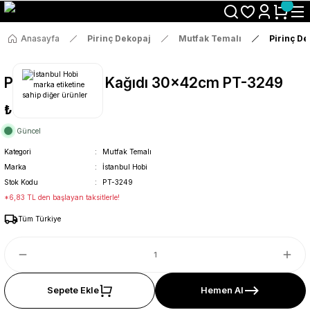
Size Özel "HG10" Koduyla Sepette Hemen %10 İndirimi Kaçırma
Anasayfa
Pirinç Dekopaj
Mutfak Temalı
Pirinç D
Pirinç Dekopaj Kağıdı 30x42cm PT-3249
₺36
Güncel
Kategori
Mutfak Temalı
Marka
İstanbul Hobi
Stok Kodu
PT-3249
*6,83 TL den başlayan taksitlerle!
Tüm Türkiye
Sepete Ekle
Hemen Al