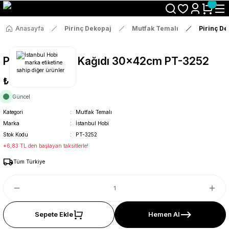
Size Özel "HG10" Koduyla Sepette Hemen %10 İndirimi Kaçırma
Anasayfa
Pirinç Dekopaj
Mutfak Temalı
Pirinç D
Pirinç Dekopaj Kağıdı 30x42cm PT-3252
₺36
Güncel
Kategori
Mutfak Temalı
Marka
İstanbul Hobi
Stok Kodu
PT-3252
*6,83 TL den başlayan taksitlerle!
Tüm Türkiye
Sepete Ekle
Hemen Al