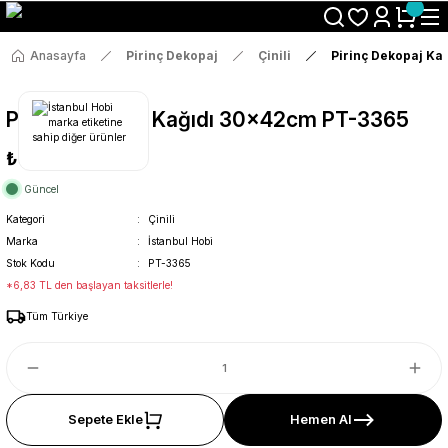
Size Özel "HG10" Koduyla Sepette Hemen %10 İndirimi Kaçırma
Anasayfa
Pirinç Dekopaj
Çinili
Pirinç Dekopaj Ka
Pirinç Dekopaj Kağıdı 30x42cm PT-3365
₺36
Güncel
Kategori
Çinili
Marka
İstanbul Hobi
Stok Kodu
PT-3365
*6,83 TL den başlayan taksitlerle!
Tüm Türkiye
Sepete Ekle
Hemen Al