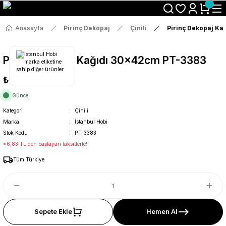
Size Özel "HG10" Koduyla Sepette Hemen %10 İndirimi Kaçırma
Anasayfa
Pirinç Dekopaj
Çinili
Pirinç Dekopaj Ka
Pirinç Dekopaj Kağıdı 30x42cm PT-3383
₺36
Güncel
Kategori
Çinili
Marka
İstanbul Hobi
Stok Kodu
PT-3383
*6,83 TL den başlayan taksitlerle!
Tüm Türkiye
Sepete Ekle
Hemen Al