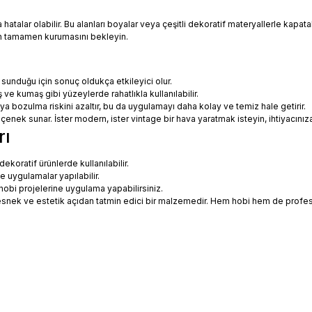
talar olabilir. Bu alanları boyalar veya çeşitli dekoratif materyallerle kapatabi
in tamamen kurumasını bekleyin.
 sunduğu için sonuç oldukça etkileyici olur.
 ve kumaş gibi yüzeylerde rahatlıkla kullanılabilir.
eya bozulma riskini azaltır, bu da uygulamayı daha kolay ve temiz hale getirir.
 seçenek sunar. İster modern, ister vintage bir hava yaratmak isteyin, ihtiyac
rı
koratif ürünlerde kullanılabilir.
ne uygulamalar yapılabilir.
hobi projelerine uygulama yapabilirsiniz.
ce esnek ve estetik açıdan tatmin edici bir malzemedir. Hem hobi hem de prof