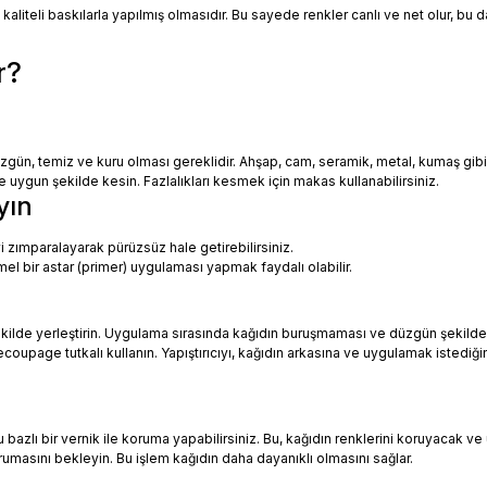
 kaliteli baskılarla yapılmış olmasıdır. Bu sayede renkler canlı ve net olur, bu
r?
zgün, temiz ve kuru olması gereklidir. Ahşap, cam, seramik, metal, kumaş gib
uygun şekilde kesin. Fazlalıkları kesmek için makas kullanabilirsiniz.
yın
i zımparalayarak pürüzsüz hale getirebilirsiniz.
mel bir astar (primer) uygulaması yapmak faydalı olabilir.
ekilde yerleştirin. Uygulama sırasında kağıdın buruşmaması ve düzgün şekilde
oupage tutkalı kullanın. Yapıştırıcıyı, kağıdın arkasına ve uygulamak istediği
azlı bir vernik ile koruma yapabilirsiniz. Bu, kağıdın renklerini koruyacak ve 
urumasını bekleyin. Bu işlem kağıdın daha dayanıklı olmasını sağlar.