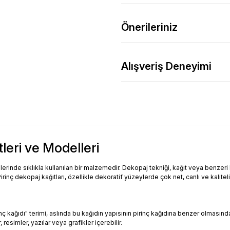
Önerileriniz
Alışveriş Deneyimi
tleri ve Modelleri
inde sıklıkla kullanılan bir malzemedir. Dekopaj tekniği, kağıt veya benzeri bi
Pirinç dekopaj kağıtları, özellikle dekoratif yüzeylerde çok net, canlı ve kalitel
Pirinç kağıdı" terimi, aslında bu kağıdın yapısının pirinç kağıdına benzer olması
resimler, yazılar veya grafikler içerebilir.