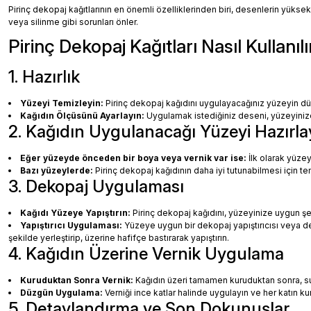
Pirinç dekopaj kağıtlarının en önemli özelliklerinden biri, desenlerin yüksek
veya silinme gibi sorunları önler.
Pirinç Dekopaj Kağıtları Nasıl Kullanılı
1. Hazırlık
Yüzeyi Temizleyin:
Pirinç dekopaj kağıdını uygulayacağınız yüzeyin dü
Kağıdın Ölçüsünü Ayarlayın:
Uygulamak istediğiniz deseni, yüzeyinize 
2. Kağıdın Uygulanacağı Yüzeyi Hazırla
Eğer yüzeyde önceden bir boya veya vernik var ise:
İlk olarak yüzey
Bazı yüzeylerde:
Pirinç dekopaj kağıdının daha iyi tutunabilmesi için te
3. Dekopaj Uygulaması
Kağıdı Yüzeye Yapıştırın:
Pirinç dekopaj kağıdını, yüzeyinize uygun ş
Yapıştırıcı Uygulaması:
Yüzeye uygun bir dekopaj yapıştırıcısı veya dec
şekilde yerleştirip, üzerine hafifçe bastırarak yapıştırın.
4. Kağıdın Üzerine Vernik Uygulama
Kuruduktan Sonra Vernik:
Kağıdın üzeri tamamen kuruduktan sonra, su b
Düzgün Uygulama:
Verniği ince katlar halinde uygulayın ve her katın k
5. Detaylandırma ve Son Dokunuşlar