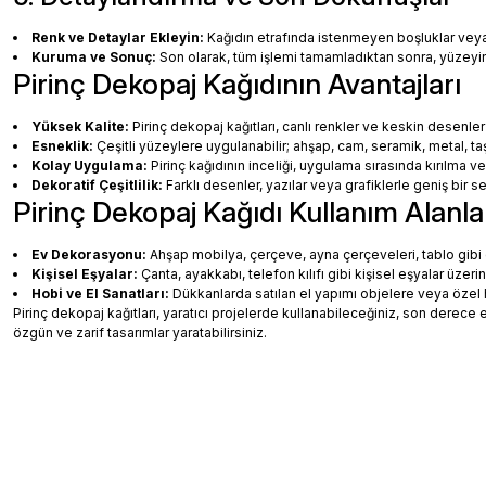
Renk ve Detaylar Ekleyin:
Kağıdın etrafında istenmeyen boşluklar veya ha
Kuruma ve Sonuç:
Son olarak, tüm işlemi tamamladıktan sonra, yüzey
Pirinç Dekopaj Kağıdının Avantajları
Yüksek Kalite:
Pirinç dekopaj kağıtları, canlı renkler ve keskin desenler
Esneklik:
Çeşitli yüzeylere uygulanabilir; ahşap, cam, seramik, metal, taş
Kolay Uygulama:
Pirinç kağıdının inceliği, uygulama sırasında kırılma v
Dekoratif Çeşitlilik:
Farklı desenler, yazılar veya grafiklerle geniş bir
Pirinç Dekopaj Kağıdı Kullanım Alanla
Ev Dekorasyonu:
Ahşap mobilya, çerçeve, ayna çerçeveleri, tablo gibi de
Kişisel Eşyalar:
Çanta, ayakkabı, telefon kılıfı gibi kişisel eşyalar üzeri
Hobi ve El Sanatları:
Dükkanlarda satılan el yapımı objelere veya özel 
Pirinç dekopaj kağıtları, yaratıcı projelerde kullanabileceğiniz, son dere
özgün ve zarif tasarımlar yaratabilirsiniz.