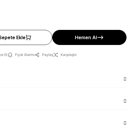
Sepete Ekle
Hemen Al
ye Et
Fiyat Alarmı
Paylaş
Karşılaştır