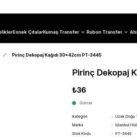
Size Özel "HG10" Koduyla Sepette Hemen %10 İndirimi Kaçırma
likler
Esnek Çıtalar
Kumaş Transfer
Rubon Transfer
Ah
Pirinç Dekopaj Kağıdı 30x42cm PT-3445
Pirinç Dekopaj
₺36
Güncel
Kategori
Uzak Doğu 
Marka
İstanbul Hob
Stok Kodu
PT-3445