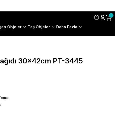
S.S.S.
şap Objeler
Taş Objeler
Daha Fazla
 Kağıdı 30x42cm PT-3445
Temalı
i