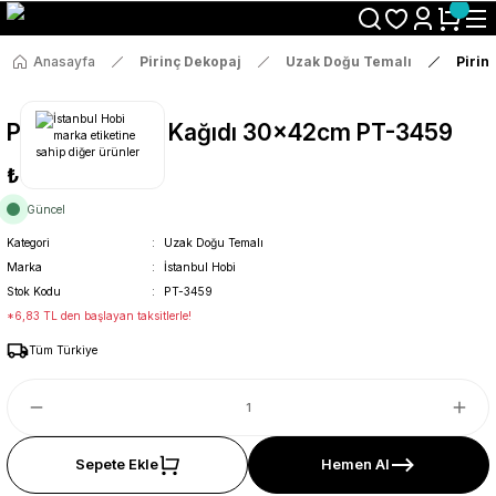
Size Özel "HG10" Koduyla Sepette Hemen %10 İndirimi Kaçırma
Anasayfa
Pirinç Dekopaj
Uzak Doğu Temalı
Pirin
Pirinç Dekopaj Kağıdı 30x42cm PT-3459
₺36
Güncel
Kategori
Uzak Doğu Temalı
Marka
İstanbul Hobi
Stok Kodu
PT-3459
*6,83 TL den başlayan taksitlerle!
Tüm Türkiye
Sepete Ekle
Hemen Al