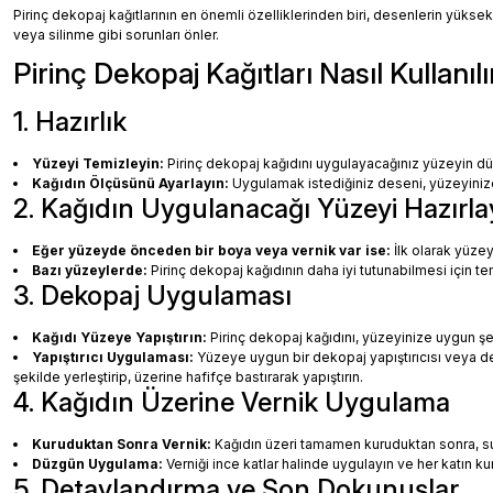
Pirinç dekopaj kağıtlarının en önemli özelliklerinden biri, desenlerin yüksek
veya silinme gibi sorunları önler.
Pirinç Dekopaj Kağıtları Nasıl Kullanılı
1. Hazırlık
Yüzeyi Temizleyin:
Pirinç dekopaj kağıdını uygulayacağınız yüzeyin dü
Kağıdın Ölçüsünü Ayarlayın:
Uygulamak istediğiniz deseni, yüzeyinize 
2. Kağıdın Uygulanacağı Yüzeyi Hazırla
Eğer yüzeyde önceden bir boya veya vernik var ise:
İlk olarak yüzey
Bazı yüzeylerde:
Pirinç dekopaj kağıdının daha iyi tutunabilmesi için te
3. Dekopaj Uygulaması
Kağıdı Yüzeye Yapıştırın:
Pirinç dekopaj kağıdını, yüzeyinize uygun ş
Yapıştırıcı Uygulaması:
Yüzeye uygun bir dekopaj yapıştırıcısı veya dec
şekilde yerleştirip, üzerine hafifçe bastırarak yapıştırın.
4. Kağıdın Üzerine Vernik Uygulama
Kuruduktan Sonra Vernik:
Kağıdın üzeri tamamen kuruduktan sonra, su b
Düzgün Uygulama:
Verniği ince katlar halinde uygulayın ve her katın k
5. Detaylandırma ve Son Dokunuşlar