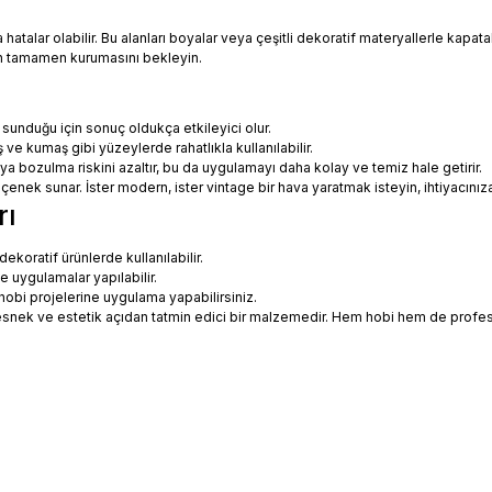
talar olabilir. Bu alanları boyalar veya çeşitli dekoratif materyallerle kapatabi
in tamamen kurumasını bekleyin.
 sunduğu için sonuç oldukça etkileyici olur.
 ve kumaş gibi yüzeylerde rahatlıkla kullanılabilir.
eya bozulma riskini azaltır, bu da uygulamayı daha kolay ve temiz hale getirir.
 seçenek sunar. İster modern, ister vintage bir hava yaratmak isteyin, ihtiyac
rı
koratif ürünlerde kullanılabilir.
ne uygulamalar yapılabilir.
hobi projelerine uygulama yapabilirsiniz.
ce esnek ve estetik açıdan tatmin edici bir malzemedir. Hem hobi hem de prof