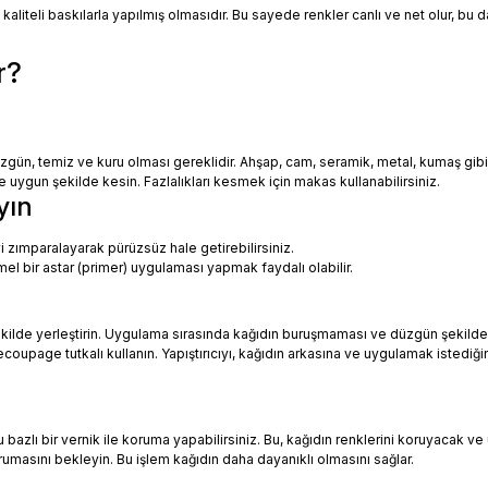
 kaliteli baskılarla yapılmış olmasıdır. Bu sayede renkler canlı ve net olur, bu
r?
zgün, temiz ve kuru olması gereklidir. Ahşap, cam, seramik, metal, kumaş gib
uygun şekilde kesin. Fazlalıkları kesmek için makas kullanabilirsiniz.
yın
i zımparalayarak pürüzsüz hale getirebilirsiniz.
mel bir astar (primer) uygulaması yapmak faydalı olabilir.
ekilde yerleştirin. Uygulama sırasında kağıdın buruşmaması ve düzgün şekilde
oupage tutkalı kullanın. Yapıştırıcıyı, kağıdın arkasına ve uygulamak istediği
azlı bir vernik ile koruma yapabilirsiniz. Bu, kağıdın renklerini koruyacak ve 
urumasını bekleyin. Bu işlem kağıdın daha dayanıklı olmasını sağlar.