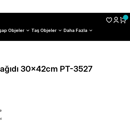
S.S.S.
şap Objeler
Taş Objeler
Daha Fazla
 Kağıdı 30x42cm PT-3527
le
i