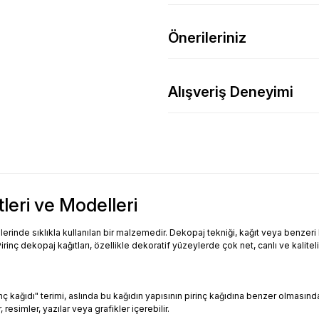
Önerileriniz
Alışveriş Deneyimi
tleri ve Modelleri
inde sıklıkla kullanılan bir malzemedir. Dekopaj tekniği, kağıt veya benzeri bi
Pirinç dekopaj kağıtları, özellikle dekoratif yüzeylerde çok net, canlı ve kalitel
Pirinç kağıdı" terimi, aslında bu kağıdın yapısının pirinç kağıdına benzer olması
resimler, yazılar veya grafikler içerebilir.