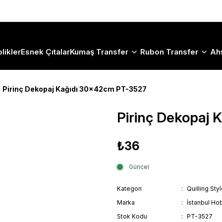
Size Özel "HG10" Koduyla Sepette Hemen %10 İndirimi Kaçırma
likler
Esnek Çıtalar
Kumaş Transfer
Rubon Transfer
Ah
Pirinç Dekopaj Kağıdı 30x42cm PT-3527
Pirinç Dekopaj
₺36
Güncel
Kategori
Quilling Sty
Marka
İstanbul Hob
Stok Kodu
PT-3527