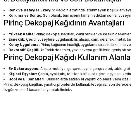
Renk ve Detaylar Ekleyin:
Kağıdın etrafında istenmeyen boşluklar veya ha
Kuruma ve Sonuç:
Son olarak, tüm işlemi tamamladıktan sonra, yüzey
Pirinç Dekopaj Kağıdının Avantajları
Yüksek Kalite:
Pirinç dekopaj kağıtları, canlı renkler ve keskin desenler
Esneklik:
Çeşitli yüzeylere uygulanabilir; ahşap, cam, seramik, metal, taş
Kolay Uygulama:
Pirinç kağıdının inceliği, uygulama sırasında kırılma v
Dekoratif Çeşitlilik:
Farklı desenler, yazılar veya grafiklerle geniş bir
Pirinç Dekopaj Kağıdı Kullanım Alanla
Ev Dekorasyonu:
Ahşap mobilya, çerçeve, ayna çerçeveleri, tablo gibi de
Kişisel Eşyalar:
Çanta, ayakkabı, telefon kılıfı gibi kişisel eşyalar üzeri
Hobi ve El Sanatları:
Dükkanlarda satılan el yapımı objelere veya özel 
Pirinç dekopaj kağıtları, yaratıcı projelerde kullanabileceğiniz, son dere
özgün ve zarif tasarımlar yaratabilirsiniz.