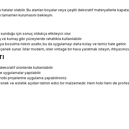
talar olabilir. Bu alanları boyalar veya çeşitli dekoratif materyallerle kapatabi
in tamamen kurumasını bekleyin.
 sunduğu için sonuç oldukça etkileyici olur.
 ve kumaş gibi yüzeylerde rahatlıkla kullanılabilir.
eya bozulma riskini azaltır, bu da uygulamayı daha kolay ve temiz hale getirir.
 seçenek sunar. İster modern, ister vintage bir hava yaratmak isteyin, ihtiyac
rı
koratif ürünlerde kullanılabilir.
ne uygulamalar yapılabilir.
hobi projelerine uygulama yapabilirsiniz.
ce esnek ve estetik açıdan tatmin edici bir malzemedir. Hem hobi hem de prof