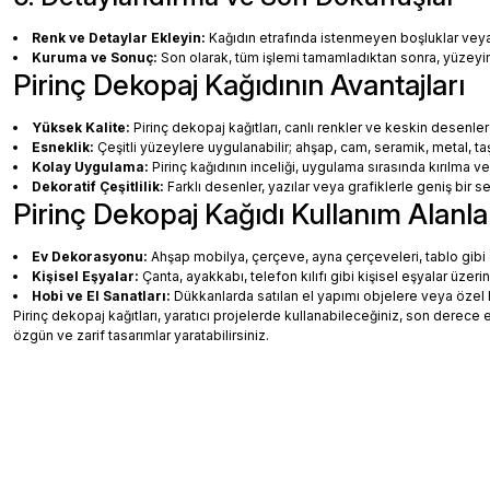
Renk ve Detaylar Ekleyin:
Kağıdın etrafında istenmeyen boşluklar veya ha
Kuruma ve Sonuç:
Son olarak, tüm işlemi tamamladıktan sonra, yüzey
Pirinç Dekopaj Kağıdının Avantajları
Yüksek Kalite:
Pirinç dekopaj kağıtları, canlı renkler ve keskin desenler
Esneklik:
Çeşitli yüzeylere uygulanabilir; ahşap, cam, seramik, metal, taş
Kolay Uygulama:
Pirinç kağıdının inceliği, uygulama sırasında kırılma v
Dekoratif Çeşitlilik:
Farklı desenler, yazılar veya grafiklerle geniş bir
Pirinç Dekopaj Kağıdı Kullanım Alanla
Ev Dekorasyonu:
Ahşap mobilya, çerçeve, ayna çerçeveleri, tablo gibi de
Kişisel Eşyalar:
Çanta, ayakkabı, telefon kılıfı gibi kişisel eşyalar üzeri
Hobi ve El Sanatları:
Dükkanlarda satılan el yapımı objelere veya özel 
Pirinç dekopaj kağıtları, yaratıcı projelerde kullanabileceğiniz, son dere
özgün ve zarif tasarımlar yaratabilirsiniz.