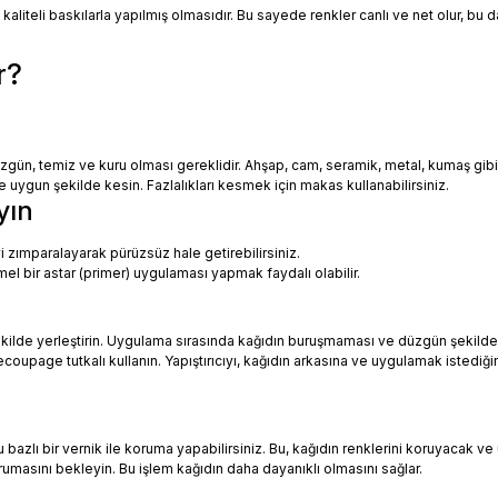
 kaliteli baskılarla yapılmış olmasıdır. Bu sayede renkler canlı ve net olur, bu
r?
zgün, temiz ve kuru olması gereklidir. Ahşap, cam, seramik, metal, kumaş gib
uygun şekilde kesin. Fazlalıkları kesmek için makas kullanabilirsiniz.
yın
i zımparalayarak pürüzsüz hale getirebilirsiniz.
mel bir astar (primer) uygulaması yapmak faydalı olabilir.
ekilde yerleştirin. Uygulama sırasında kağıdın buruşmaması ve düzgün şekilde
oupage tutkalı kullanın. Yapıştırıcıyı, kağıdın arkasına ve uygulamak istediği
azlı bir vernik ile koruma yapabilirsiniz. Bu, kağıdın renklerini koruyacak ve 
urumasını bekleyin. Bu işlem kağıdın daha dayanıklı olmasını sağlar.