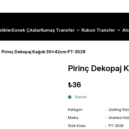
Size Özel "HG10" Koduyla Sepette Hemen %10 İndirimi Kaçırma
likler
Esnek Çıtalar
Kumaş Transfer
Rubon Transfer
Ah
Pirinç Dekopaj Kağıdı 30x42cm PT-3528
Pirinç Dekopaj
₺36
Güncel
Kategori
Quilling Sty
Marka
İstanbul Hob
Stok Kodu
PT-3528