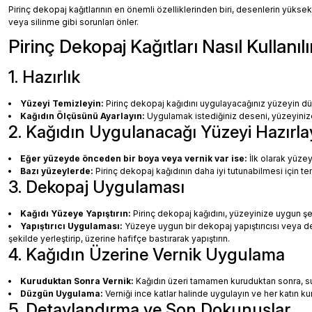
Pirinç dekopaj kağıtlarının en önemli özelliklerinden biri, desenlerin yüksek
veya silinme gibi sorunları önler.
Pirinç Dekopaj Kağıtları Nasıl Kullanılı
1. Hazırlık
Yüzeyi Temizleyin:
Pirinç dekopaj kağıdını uygulayacağınız yüzeyin dü
Kağıdın Ölçüsünü Ayarlayın:
Uygulamak istediğiniz deseni, yüzeyinize 
2. Kağıdın Uygulanacağı Yüzeyi Hazırla
Eğer yüzeyde önceden bir boya veya vernik var ise:
İlk olarak yüzey
Bazı yüzeylerde:
Pirinç dekopaj kağıdının daha iyi tutunabilmesi için te
3. Dekopaj Uygulaması
Kağıdı Yüzeye Yapıştırın:
Pirinç dekopaj kağıdını, yüzeyinize uygun ş
Yapıştırıcı Uygulaması:
Yüzeye uygun bir dekopaj yapıştırıcısı veya dec
şekilde yerleştirip, üzerine hafifçe bastırarak yapıştırın.
4. Kağıdın Üzerine Vernik Uygulama
Kuruduktan Sonra Vernik:
Kağıdın üzeri tamamen kuruduktan sonra, su b
Düzgün Uygulama:
Verniği ince katlar halinde uygulayın ve her katın k
5. Detaylandırma ve Son Dokunuşlar