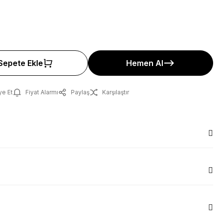
Sepete Ekle
Hemen Al
ye Et
Fiyat Alarmı
Paylaş
Karşılaştır