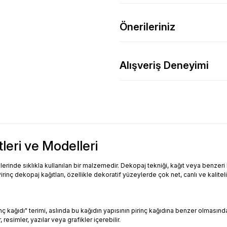
Önerileriniz
Alışveriş Deneyimi
tleri ve Modelleri
inde sıklıkla kullanılan bir malzemedir. Dekopaj tekniği, kağıt veya benzeri bi
Pirinç dekopaj kağıtları, özellikle dekoratif yüzeylerde çok net, canlı ve kalitel
Pirinç kağıdı" terimi, aslında bu kağıdın yapısının pirinç kağıdına benzer olması
resimler, yazılar veya grafikler içerebilir.