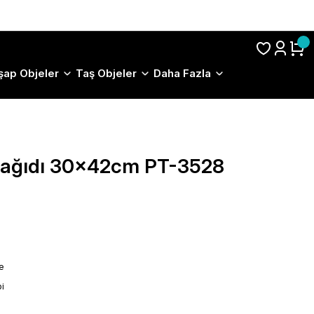
S.S.S.
şap Objeler
Taş Objeler
Daha Fazla
 Kağıdı 30x42cm PT-3528
le
i